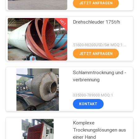
JETZT ANFRAGEN
TRETEN
HOT
Drehschleuder 175t/h
SIE
30
MIT
Metallurgie-
UNS
51600-98200USD/Set MOQ:1 Satz
Verarbeitungslinie
IN
JETZT ANFRAGEN
VERBINDUNG
Schlammtrocknung und -
verbrennung
NACHRICHTEN
33
335000-789000 MOQ:1
FÄLLE
KONTAKT
Reibende Ball-Mühle
Komplexe
SITEMAP
Trocknungslösungen aus
einer Hand