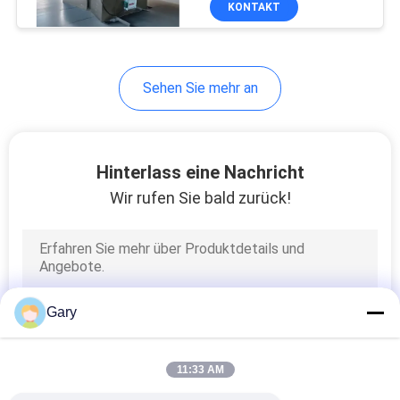
KONTAKT
6
Maschine zum
Füttern und
Sehen Sie mehr an
transportieren
Hinterlass eine Nachricht
Wir rufen Sie bald zurück!
5
Graphit
Aufbereitungslinie
Gary
11:33 AM
447