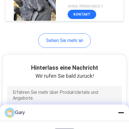
DATENSCHUTZRICHTLINIE
39500-789000 MOQ:1
KONTAKT
12
Stein- und
Sehen Sie mehr an
Sandwaschlinie
Hinterlass eine Nachricht
Wir rufen Sie bald zurück!
131
Drehrohrofen
Gary