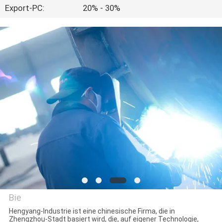
Export-PC:
20% - 30%
TRETEN
SIE
MIT
UNS
IN
VERBINDUNG
NACHRICHTEN
FÄLLE
Bie
SITEMAP
Hengyang-Industrie ist eine chinesische Firma, die in
Zhengzhou-Stadt basiert wird, die, auf eigener Technologie,