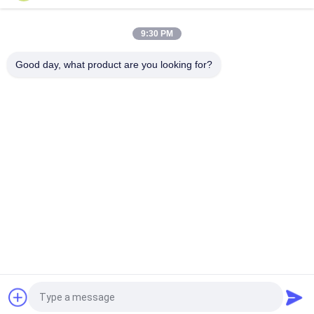
9:30 PM
Good day, what product are you looking for?
Beliebte Kategorien
Alle
Maschine Zum 
EEF-Staubrecycling
Schleifen Von 
Mikronpulver
Metallurgie-
Reibende Ball-Mühle
Verarbeitungslinie
Stein- Und 
Drehrohrofen
Sandwaschlinie
Bewegliche 
Drehschleuder
Zerquetschungsstation
Fordern Sie ein Angebot