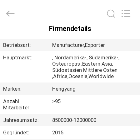
2026
Zhengzhou
Hengyang
Industrial
Co.,
Ltd.
All
Firmendetails
Rights
HAUS
Reserved.
Betriebsart:
Manufacturer,Exporter
PRODUKTE
Hauptmarkt:
, Nordamerika-, Südamerika-,
Osteuropas ,Eastern Asia,
Südostasien Mittlere Osten
ÜBER
,Africa,Oceania,Worldwide
UNS
Marken:
Hengyang
Anzahl
>95
FABRIK-
Mitarbeiter:
AUSFLUG
Jahresumsatz:
8500000-12000000
QUALITÄTSKONTROLLE
Gegründet:
2015