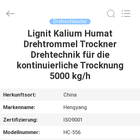
2026
Zhengzhou
Hengyang
Industrial
Co.,
Drehschleuder
Ltd.
All
Rights
Lignit Kalium Humat
HAUS
Reserved.
Drehtrommel Trockner
PRODUKTE
Drehtechnik für die
kontinuierliche Trocknung
ÜBER
5000 kg/h
UNS
Herkunftsort:
China
FABRIK-
Markenname:
Hengyang
AUSFLUG
Zertifizierung:
ISO9001
QUALITÄTSKONTROLLE
Modellnummer:
HC-556