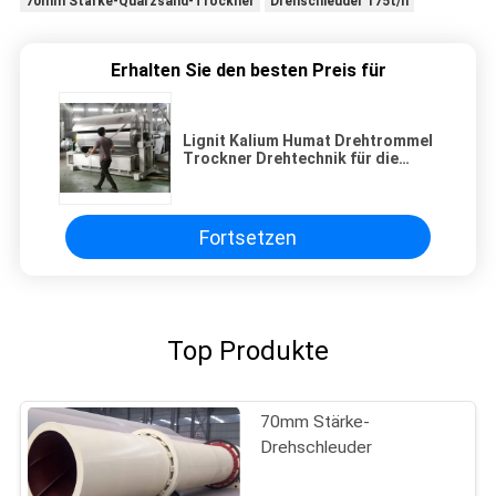
70mm Stärke-Quarzsand-Trockner
Drehschleuder 175t/h
Erhalten Sie den besten Preis für
Lignit Kalium Humat Drehtrommel
Trockner Drehtechnik für die
kontinuierliche Trocknung 5000
kg/h
Fortsetzen
Top Produkte
70mm Stärke-
Drehschleuder