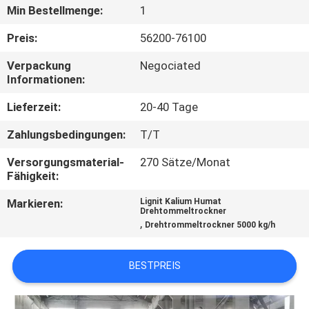
Min Bestellmenge:
1
TRETEN
Preis:
56200-76100
SIE
Verpackung
Negociated
MIT
Informationen:
UNS
Lieferzeit:
20-40 Tage
IN
Zahlungsbedingungen:
T/T
VERBINDUNG
Versorgungsmaterial-
270 Sätze/Monat
Fähigkeit:
NACHRICHTEN
Markieren:
Lignit Kalium Humat
Drehtommeltrockner
,
Drehtrommeltrockner 5000 kg/h
FÄLLE
BESTPREIS
SITEMAP