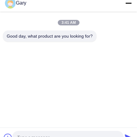
Gary
Doppelkegel -Drehvakuumtrockner
Rund-Statik-Vakuumtrockner
3:41 AM
Heißluftkreislaufofen
Good day, what product are you looking for?
Beliebte Kategorien
Alle
Maschine Zum 
EEF-Staubrecycling
Schleifen Von 
Mikronpulver
Metallurgie-
Reibende Ball-Mühle
Verarbeitungslinie
Stein- Und 
Drehrohrofen
Sandwaschlinie
Bewegliche 
Drehschleuder
Zerquetschungsstation