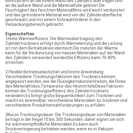
Rohrsystem an die innere Wand des Zylinders übertragen und
an die äußere Wand und die Materialfolie geleitet.Die
Feuchtigkeit des feuchten Materialfilms wird leicht verdunstet
und das getrocknete Material wird von der Zylinderoberfläche
geschraubt und mit einem Schraubförderer in den
Verpackungsbereich gebracht..
Eigenschaften
1Hohe Wärmeeffizienz: Die Wärmeübertragung des
Zylindertrockners erfolgt durch Wärmeleitung und die Leitung
ist mit dem Betriebskreis identisch.Die meisten der Wärme
kann für die Verdunstung von nassen Materialien auf der Wand
des Zylinders verwendet werdenDie Effizienz kann 70-80%
erreichen.
2.Flexible Betriebselastizität und breite Anwendung:
Verschiedene Trocknungsfaktoren des Trockners können
angepasst werden, wie die Flüssigkeitskonzentration, die Dicke
des Materialfolios,Temperatur des HeizmittelsDiese Faktoren
können die Trocknungseffizienz des Zylindertrockners
verändern.Es bringt große Bequemlichkeit zum Trocknen und
macht es anwendbar, verschiedene Materialien zu trocknen und
verschiedene Produktionsanforderungen zu erfüllen.
3Kurze Trocknungsdauer: Die Trocknungsdauer von Materialien
beträgt in der Regel 10 bis 300 Sekunden, daher eignet sie sich
für wärmeempfindliche Materialien.Es kann auch
Druckverringerung betrieben werden, wenn es in Vakuum