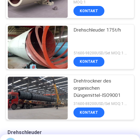
MOQ:1
KONTAKT
Drehschleuder 175t/h
51600-98200USD/Set MOQ:1 Satz
KONTAKT
Drehtrockner des
organischen
Düngemittel-ISO9001
31600-88200USD/Set MOQ:1 Satz
KONTAKT
Drehschleuder