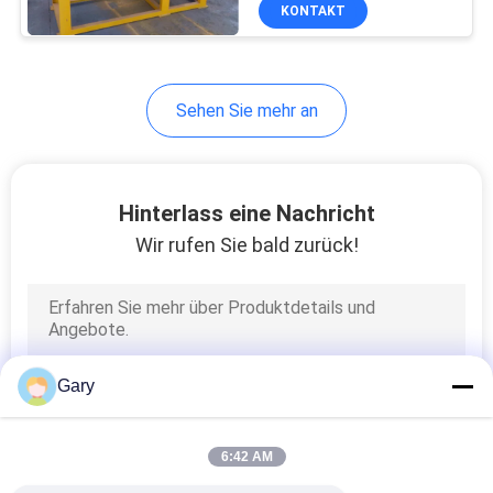
KONTAKT
TRETEN
SIE
Sehen Sie mehr an
MIT
UNS
IN
Hinterlass eine Nachricht
VERBINDUNG
Wir rufen Sie bald zurück!
NACHRICHTEN
FÄLLE
Gary
SITEMAP
6:42 AM