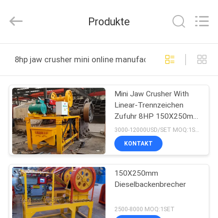
2026
Zhengzhou
Hengyang
Produkte
Industrial
Co.,
Ltd.
All
Rights
HAUS
Reserved.
8hp jaw crusher mini online manufacture
PRODUKTE
Mini Jaw Crusher With
Linear-Trennzeichen
ÜBER
Zufuhr 8HP 150X250mm
UNS
130mm
3000-12000USD/SET MOQ:1SET
KONTAKT
FABRIK-
150X250mm
AUSFLUG
Dieselbackenbrecher
QUALITÄTSKONTROLLE
2500-8000 MOQ:1SET