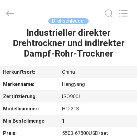
2026
Zhengzhou
Hengyang
Industrial
Co.,
Drehschleuder
Ltd.
All
Rights
Industrieller direkter
HAUS
Reserved.
Drehtrockner und indirekter
PRODUKTE
Dampf-Rohr-Trockner
ÜBER
Herkunftsort:
China
UNS
Markenname:
Hengyang
Zertifizierung:
ISO9001
FABRIK-
Modellnummer:
HC-213
AUSFLUG
Min Bestellmenge:
1
QUALITÄTSKONTROLLE
Preis:
5500-67800USD/set