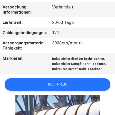
Verpackung
Verhandelt
TRETEN
Informationen:
SIE
Lieferzeit:
20-60 Tage
MIT
Zahlungsbedingungen:
T/T
UNS
Versorgungsmaterial-
300Sets/month
IN
Fähigkeit:
VERBINDUNG
Markieren:
,
Industrieller direkter Drehtrockner
,
Industrieller Dampf-Rohr-Trockner
Indirekter Dampf-Rohr-Trockner
NACHRICHTEN
BESTPREIS
FÄLLE
SITEMAP