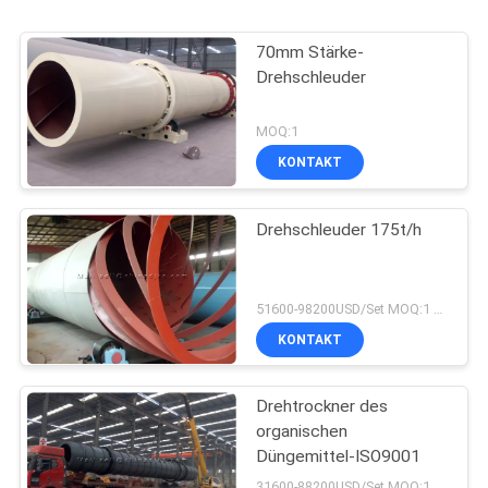
70mm Stärke-
Drehschleuder
MOQ:1
KONTAKT
Drehschleuder 175t/h
51600-98200USD/Set MOQ:1 Satz
KONTAKT
Drehtrockner des
organischen
Düngemittel-ISO9001
31600-88200USD/Set MOQ:1 Satz