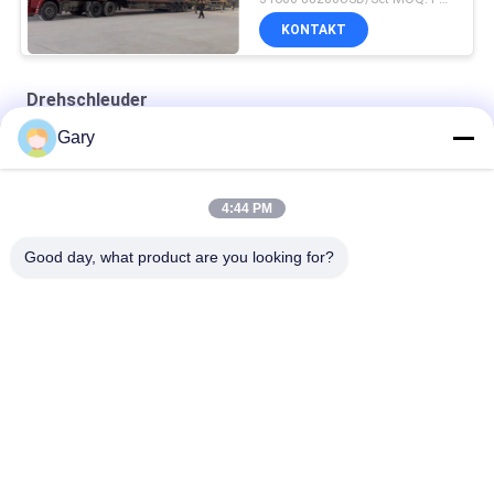
KONTAKT
Drehschleuder
Gary
Doppelkegel -Drehvakuumtrockner
Rund-Statik-Vakuumtrockner
4:44 PM
Heißluftkreislaufofen
Good day, what product are you looking for?
Beliebte Kategorien
Alle
Maschine Zum 
EEF-Staubrecycling
Schleifen Von 
Mikronpulver
Metallurgie-
Reibende Ball-Mühle
Verarbeitungslinie