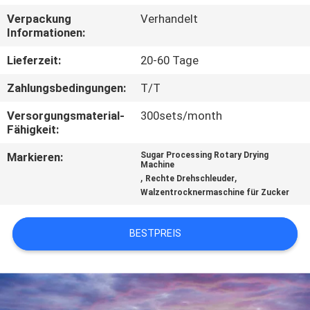
Verpackung
Verhandelt
TRETEN
Informationen:
SIE
Lieferzeit:
20-60 Tage
MIT
Zahlungsbedingungen:
T/T
UNS
Versorgungsmaterial-
300sets/month
IN
Fähigkeit:
VERBINDUNG
Markieren:
Sugar Processing Rotary Drying
Machine
,
,
Rechte Drehschleuder
NACHRICHTEN
Walzentrocknermaschine für Zucker
FÄLLE
BESTPREIS
SITEMAP