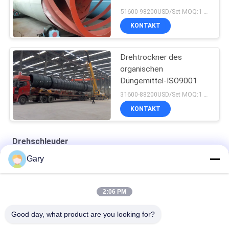
51600-98200USD/Set MOQ:1 Satz
KONTAKT
Drehtrockner des
organischen
Düngemittel-ISO9001
31600-88200USD/Set MOQ:1 Satz
KONTAKT
Drehschleuder
Gary
Doppelkegel -Drehvakuumtrockner
Rund-Statik-Vakuumtrockner
2:06 PM
Heißluftkreislaufofen
Good day, what product are you looking for?