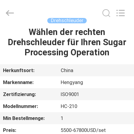
2026
Zhengzhou
Hengyang
Industrial
Co.,
Drehschleuder
Ltd.
All
Rights
Wählen der rechten
HAUS
Reserved.
Drehschleuder für Ihren Sugar
PRODUKTE
Processing Operation
ÜBER
Herkunftsort:
China
UNS
Markenname:
Hengyang
Zertifizierung:
ISO9001
FABRIK-
Modellnummer:
HC-210
AUSFLUG
Min Bestellmenge:
1
QUALITÄTSKONTROLLE
Preis:
5500-67800USD/set