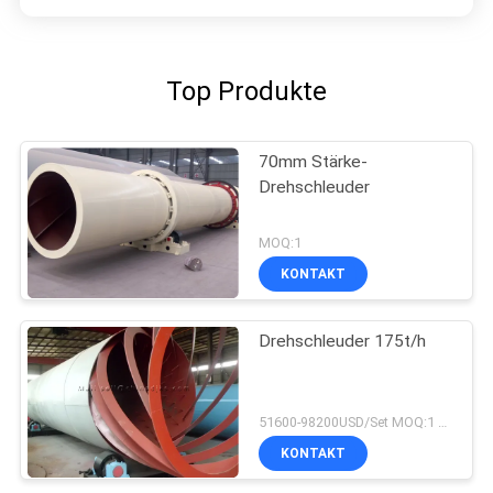
Top Produkte
70mm Stärke-
Drehschleuder
MOQ:1
KONTAKT
Drehschleuder 175t/h
51600-98200USD/Set MOQ:1 Satz
KONTAKT