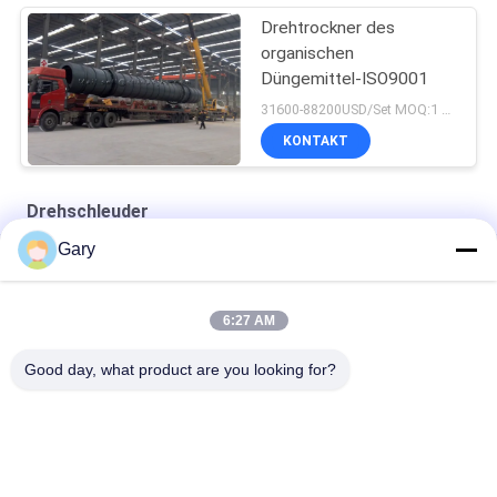
Drehtrockner des
organischen
Düngemittel-ISO9001
31600-88200USD/Set MOQ:1 Satz
KONTAKT
Drehschleuder
Gary
Doppelkegel -Drehvakuumtrockner
Rund-Statik-Vakuumtrockner
6:27 AM
Heißluftkreislaufofen
Good day, what product are you looking for?
Beliebte Kategorien
Alle
Maschine Zum 
EEF-Staubrecycling