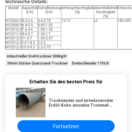
technische Details:
Modell
Kapazität
Dampfleistung
Anfangsfeuchtigkeit
Abschließende
EinlassL
(t/h)
(t/h)
(%)
Feuchtigkeit
(%)
HY2006/3
4.3-2.6
0.6-0.78
12-15
≤3
180-300
HY2008/3
6.4-3.5
0.85-1.05
HY2010/3
7.6-4.6
1.08-1.35
HY2211/3
9.6-5.7
1.36-1.7
HY2512/3
11.6-7
1.65-2.07
HY2912/3
14.1-8.5
2-2.5
HY3212/3
15.5-9.3
2.2-2.75
industrieller Drehtrockner 500kg/H
70mm Stärke-Quarzsand-Trockner
Drehschleuder 175t/h
Erhalten Sie den besten Preis für
Trocknender und entwässernder
Erdöl-Koks-einzelne Trommel-
Drehtrockner
Fortsetzen