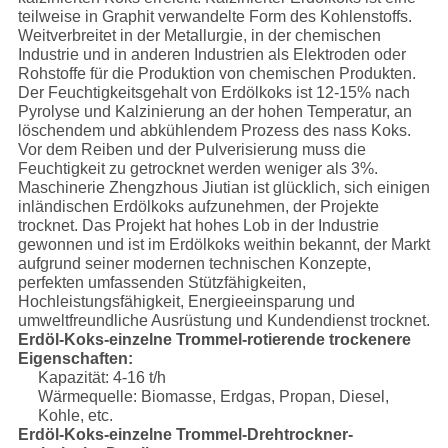
teilweise in Graphit verwandelte Form des Kohlenstoffs.
Weitverbreitet in der Metallurgie, in der chemischen
Industrie und in anderen Industrien als Elektroden oder
Rohstoffe für die Produktion von chemischen Produkten.
Der Feuchtigkeitsgehalt von Erdölkoks ist 12-15% nach
Pyrolyse und Kalzinierung an der hohen Temperatur, an
löschendem und abkühlendem Prozess des nass Koks.
Vor dem Reiben und der Pulverisierung muss die
Feuchtigkeit zu getrocknet werden weniger als 3%.
Maschinerie Zhengzhous Jiutian ist glücklich, sich einigen
inländischen Erdölkoks aufzunehmen, der Projekte
trocknet. Das Projekt hat hohes Lob in der Industrie
gewonnen und ist im Erdölkoks weithin bekannt, der Markt
aufgrund seiner modernen technischen Konzepte,
perfekten umfassenden Stützfähigkeiten,
Hochleistungsfähigkeit, Energieeinsparung und
umweltfreundliche Ausrüstung und Kundendienst trocknet.
Erdöl-Koks-einzelne Trommel-rotierende trockenere
Eigenschaften:
Kapazität: 4-16 t/h
Wärmequelle: Biomasse, Erdgas, Propan, Diesel,
Kohle, etc.
Erdöl-Koks-einzelne Trommel-Drehtrockner-