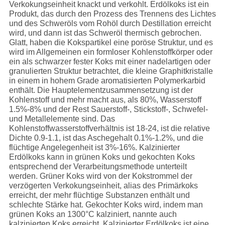
Verkokungseinheit knackt und verkohlt. Erdölkoks ist ein
Produkt, das durch den Prozess des Trennens des Lichtes
und des Schweröls vom Rohöl durch Destillation erreicht
wird, und dann ist das Schweröl thermisch gebrochen.
Glatt, haben die Kokspartikel eine poröse Struktur, und es
wird im Allgemeinen ein formloser Kohlenstoffkörper oder
ein als schwarzer fester Koks mit einer nadelartigen oder
granulierten Struktur betrachtet, die kleine Graphitkristalle
in einem in hohem Grade aromatisierten Polymerkarbid
enthält. Die Hauptelementzusammensetzung ist der
Kohlenstoff und mehr macht aus, als 80%, Wasserstoff
1.5%-8% und der Rest Sauerstoff-, Stickstoff-, Schwefel-
und Metallelemente sind. Das
Kohlenstoffwasserstoffverhältnis ist 18-24, ist die relative
Dichte 0.9-1.1, ist das Aschegehalt 0.1%-1.2%, und die
flüchtige Angelegenheit ist 3%-16%. Kalzinierter
Erdölkoks kann in grünen Koks und gekochten Koks
entsprechend der Verarbeitungsmethode unterteilt
werden. Grüner Koks wird von der Kokstrommel der
verzögerten Verkokungseinheit, alias des Primärkoks
erreicht, der mehr flüchtige Substanzen enthält und
schlechte Stärke hat. Gekochter Koks wird, indem man
grünen Koks an 1300°C kalziniert, nannte auch
kalzinierten Koks erreicht. Kalzinierter Erdölkoks ist eine