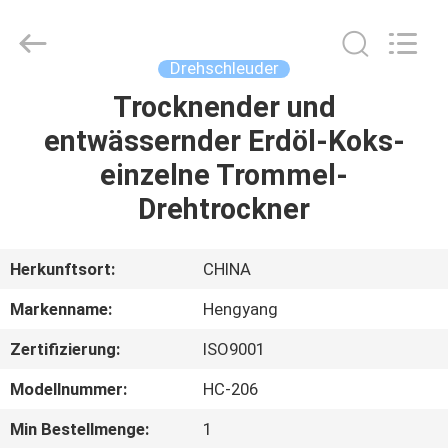
2026
Zhengzhou
Hengyang
Industrial
Co.,
Drehschleuder
Ltd.
All
Rights
Trocknender und
HAUS
Reserved.
entwässernder Erdöl-Koks-
PRODUKTE
einzelne Trommel-
Drehtrockner
ÜBER
UNS
Herkunftsort:
CHINA
Markenname:
Hengyang
FABRIK-
Zertifizierung:
ISO9001
AUSFLUG
Modellnummer:
HC-206
QUALITÄTSKONTROLLE
Min Bestellmenge:
1