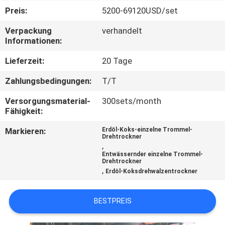
Preis:
5200-69120USD/set
TRETEN
Verpackung
verhandelt
SIE
Informationen:
MIT
Lieferzeit:
20 Tage
UNS
Zahlungsbedingungen:
T/T
IN
Versorgungsmaterial-
300sets/month
VERBINDUNG
Fähigkeit:
Markieren:
Erdöl-Koks-einzelne Trommel-
NACHRICHTEN
Drehtrockner
,
Entwässernder einzelne Trommel-
Drehtrockner
FÄLLE
,
Erdöl-Koksdrehwalzentrockner
SITEMAP
BESTPREIS