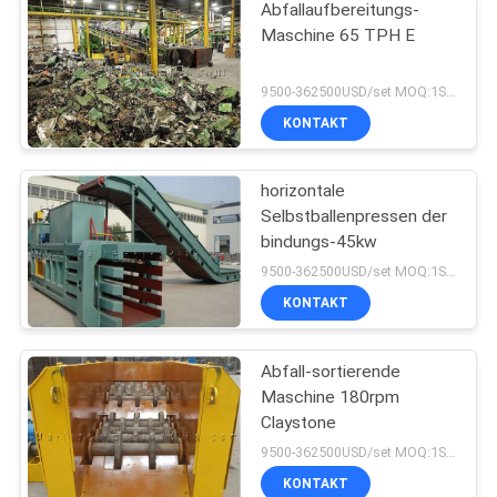
Abfallaufbereitungs-
Maschine 65 TPH E
9500-362500USD/set MOQ:1SET
KONTAKT
horizontale
Selbstballenpressen der
bindungs-45kw
9500-362500USD/set MOQ:1SET
KONTAKT
Abfall-sortierende
Maschine 180rpm
Claystone
9500-362500USD/set MOQ:1SET
KONTAKT