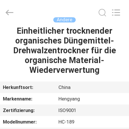
2026
Zhengzhou
Hengyang
Industrial
Co.,
Andere
Ltd.
All
Rights
Einheitlicher trocknender
HAUS
Reserved.
organisches Düngemittel-
PRODUKTE
Drehwalzentrockner für die
organische Material-
ÜBER
Wiederverwertung
UNS
Herkunftsort:
China
FABRIK-
Markenname:
Hengyang
AUSFLUG
Zertifizierung:
ISO9001
QUALITÄTSKONTROLLE
Modellnummer:
HC-189