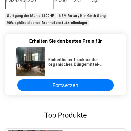
ZG24240
2200
24000
2-5
3,0
Gurtgang der Mühle 1400HP
6 5M Rotary Kiln Girth Gang
90% sphäroidisches Brennofenstützrollenlager
Erhalten Sie den besten Preis für
Einheitlicher trocknender
organisches Düngemittel-
Drehwalzentrockner für die
organische Material-
Wiederverwertung
Fortsetzen
Top Produkte