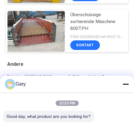
Überschüssige
sortierende Maschine
800TPH
9500-362500USD/set MOQ:1SET
KONTAKT
Andere
Behälter 50CBM 2.8M Diameter 8.4M Length High Pressure
Gary
Entwässerungsvibrierender Schirm 20TPH 45% Körnigkeits-
0.35mm
12:23 PM
horizontale Art 90% Tonerde-Zwischenlagen-Ball-Mühle
23r/min 900×1800mm
Good day, what product are you looking for?
Beliebte Kategorien
Alle