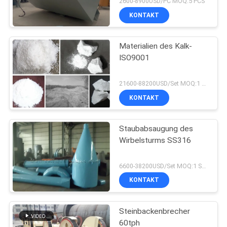
2600-8900USD/PC MOQ:5 PCS
KONTAKT
Materialien des Kalk-
ISO9001
21600-88200USD/Set MOQ:1 Satz
KONTAKT
Staubabsaugung des
Wirbelsturms SS316
6600-38200USD/Set MOQ:1 Satz
KONTAKT
Steinbackenbrecher
60tph