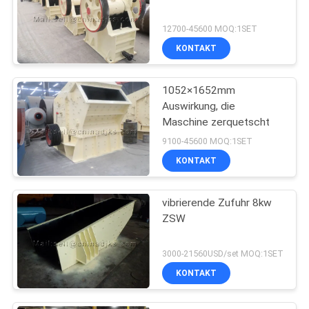
12700-45600 MOQ:1SET
KONTAKT
1052×1652mm
Auswirkung, die
Maschine zerquetscht
9100-45600 MOQ:1SET
KONTAKT
vibrierende Zufuhr 8kw
ZSW
3000-21560USD/set MOQ:1SET
KONTAKT