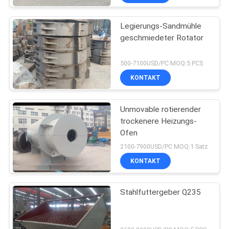
Legierungs-Sandmühle
geschmiedeter Rotator
500-7100USD/PC MOQ:5 PCS
KONTAKT
Unmovable rotierender
trockenere Heizungs-
Ofen
2100-7900USD/PC MOQ:1 Satz
KONTAKT
Stahlfuttergeber Q235