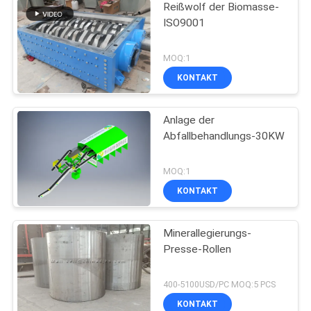
Reißwolf der Biomasse-
ISO9001
MOQ:1
KONTAKT
Anlage der
Abfallbehandlungs-30KW
MOQ:1
KONTAKT
Minerallegierungs-
Presse-Rollen
400-5100USD/PC MOQ:5 PCS
KONTAKT