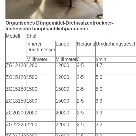
Organisches Düngemittel-Drehwalzentrockner-
technische hauptsächlichparameter
Modell
Shell
Innerer
Länge
Neigung
Umdrehungsgeschw
Durchmesser
Millimeter
Millimeter
0
r/min
ZG12120
1200
12000
2-5
4,7
ZG15120
1500
12000
2-5
5,0
ZG15150
1500
15000
2-5
5,0
ZG18150
1800
15000
2-5
3,9
ZG20200
2000
20000
2-5
3,9
ZG22220
2200
22000
2-5
3,2