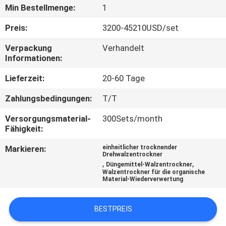
Min Bestellmenge:
1
TRETEN
Preis:
3200-45210USD/set
SIE
Verpackung
Verhandelt
MIT
Informationen:
UNS
Lieferzeit:
20-60 Tage
IN
Zahlungsbedingungen:
T/T
VERBINDUNG
Versorgungsmaterial-
300Sets/month
Fähigkeit:
NACHRICHTEN
Markieren:
einheitlicher trocknender
Drehwalzentrockner
,
,
Düngemittel-Walzentrockner
FÄLLE
Walzentrockner für die organische
Material-Wiederverwertung
SITEMAP
BESTPREIS