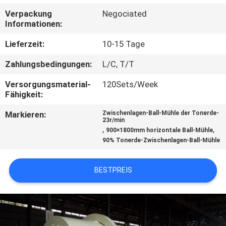
Verpackung
Negociated
TRETEN
Informationen:
SIE
Lieferzeit:
10-15 Tage
MIT
Zahlungsbedingungen:
L/C, T/T
UNS
Versorgungsmaterial-
120Sets/Week
IN
Fähigkeit:
VERBINDUNG
Markieren:
Zwischenlagen-Ball-Mühle der Tonerde-
23r/min
,
,
900×1800mm horizontale Ball-Mühle
NACHRICHTEN
90% Tonerde-Zwischenlagen-Ball-Mühle
FÄLLE
BESTPREIS
SITEMAP