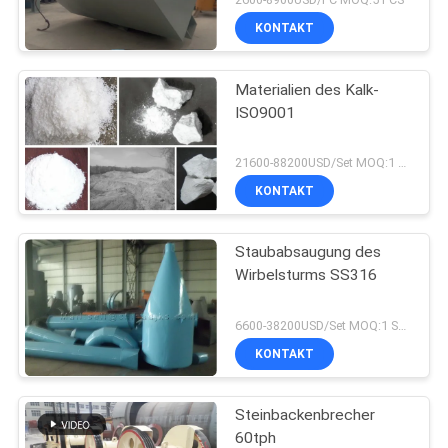
KONTAKT
Materialien des Kalk-
ISO9001
21600-88200USD/Set MOQ:1 Satz
KONTAKT
Staubabsaugung des
Wirbelsturms SS316
6600-38200USD/Set MOQ:1 Satz
KONTAKT
Steinbackenbrecher
60tph