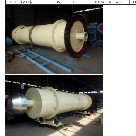
HФ2200×6500
21
35
≤25
0.074-0.4
14-26
380