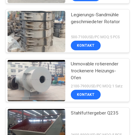
Legierungs-Sandmühle
geschmiedeter Rotator
500-7100USD/PC MOQ:5 PCS
KONTAKT
Unmovable rotierender
trockenere Heizungs-
Ofen
2100-7900USD/PC MOQ:1 Satz
KONTAKT
Stahlfuttergeber Q235
2600-8900USD/PC MOQ:5 PCS