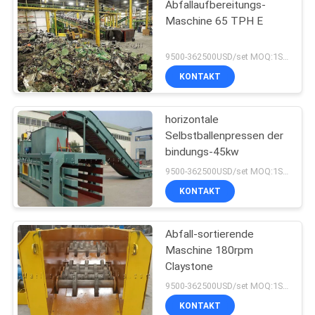
Abfallaufbereitungs-
Maschine 65 TPH E
9500-362500USD/set MOQ:1SET
KONTAKT
horizontale
Selbstballenpressen der
bindungs-45kw
9500-362500USD/set MOQ:1SET
KONTAKT
Abfall-sortierende
Maschine 180rpm
Claystone
9500-362500USD/set MOQ:1SET
KONTAKT