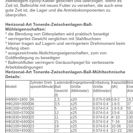
zweiteiligem Epoxy-Kleber gesichert und überzogen. Wenn es
Zeit ist, Ballmühle mit neues Futter zu versehen, die auch eine
gute Zeit ist, die Lager und die Antriebskomponenten zu
überprüfen.
Herizonal-Art Tonerde-Zwischenlagen-Ball-
Mühleigenschaften:
* die Blendung von Gitterplatten wird praktisch beseitigt
* verringertes Gewicht verglichen mit Stahlbuchsen
* kleiner tragen auf Lagern und verringertem Drehmoment beim
Anfang oben
* ausgezeichnete Abdichtungseigenschaften, zum von
Goldfestlegung zu beseitigen
* Ballmühlfutter verringern Geräuschpegel für verbesserte
Arbeitsbedingungen
Herizonal-Art Tonerde-Zwischenlagen-Ball-Mühltechnische
Details:
Zylinder Dreh
Ladender
Eingegebene
Entladung
Kapazität
Mot
Modell
speedr/Minute)
Ball
Größe
Größe
(t/h)
Ene
Gewicht
(Millimeter)
(Millimeter)
(Kil
(t)
HФ900×1800
36
1,5
≤20
0.075-0.89
0.8-2
18,
HФ1200×3000
36
3,5
≤25
0.074-0.4
1.6-5
37
HФ1200×4500
32
5
≤25
0.074-0.4
1.6-5.8
55
HФ1500×5700
28
12
≤25
0.074-0.4
3.5-6
130
HФ1830×3000
25
11
≤25
0.074-0.4
4~10
130
HФ1830×6400
24
21
≤25
0.074-0.4
7~16
180
HФ2100×3600
23
19
≤25
0.074-0.4
10-36
210
HФ2200×4500
21
27
≤25
0.074-0.4
12~23
280