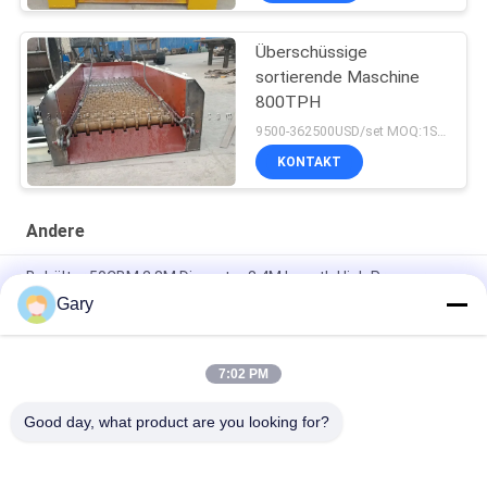
Überschüssige
sortierende Maschine
800TPH
9500-362500USD/set MOQ:1SET
KONTAKT
Andere
Behälter 50CBM 2.8M Diameter 8.4M Length High Pressure
Gary
Entwässerungsvibrierender Schirm 20TPH 45% Körnigkeits-
0.35mm
7:02 PM
horizontale Art 90% Tonerde-Zwischenlagen-Ball-Mühle
23r/min 900×1800mm
Good day, what product are you looking for?
Beliebte Kategorien
Alle