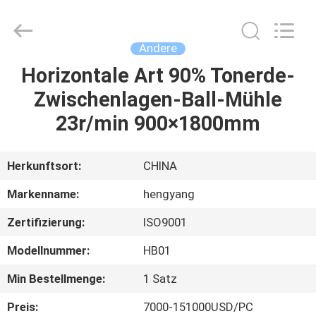
2026
Zhengzhou
Hengyang
Industrial
Co.,
Andere
Ltd.
All
Rights
Horizontale Art 90% Tonerde-
HAUS
Reserved.
Zwischenlagen-Ball-Mühle
PRODUKTE
23r/min 900×1800mm
ÜBER
Herkunftsort:
CHINA
UNS
Markenname:
hengyang
Zertifizierung:
ISO9001
FABRIK-
Modellnummer:
HB01
AUSFLUG
Min Bestellmenge:
1 Satz
QUALITÄTSKONTROLLE
Preis:
7000-151000USD/PC