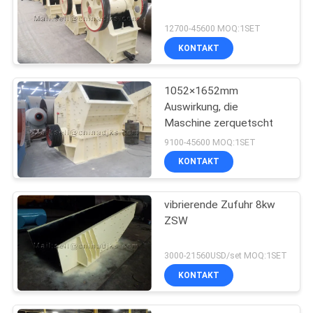
12700-45600 MOQ:1SET
KONTAKT
1052×1652mm
Auswirkung, die
Maschine zerquetscht
9100-45600 MOQ:1SET
KONTAKT
vibrierende Zufuhr 8kw
ZSW
3000-21560USD/set MOQ:1SET
KONTAKT