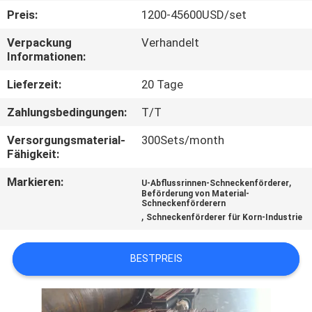
Preis:
1200-45600USD/set
TRETEN
Verpackung
Verhandelt
SIE
Informationen:
MIT
Lieferzeit:
20 Tage
UNS
Zahlungsbedingungen:
T/T
IN
Versorgungsmaterial-
300Sets/month
VERBINDUNG
Fähigkeit:
Markieren:
,
U-Abflussrinnen-Schneckenförderer
NACHRICHTEN
Beförderung von Material-
Schneckenförderern
,
Schneckenförderer für Korn-Industrie
FÄLLE
BESTPREIS
SITEMAP