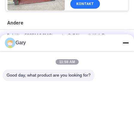
KONTAKT
Andere
Behälter 50CBM 2.8M Diameter 8.4M Length High Pressure
Gary
Entwässerungsvibrierender Schirm 20TPH 45% Körnigkeits-
0.35mm
11:58 AM
horizontale Art 90% Tonerde-Zwischenlagen-Ball-Mühle
23r/min 900×1800mm
Good day, what product are you looking for?
Beliebte Kategorien
Alle
Maschine Zum 
EEF-Staubrecycling
Schleifen Von 
Mikronpulver
Metallurgie-
Reibende Ball-Mühle
Verarbeitungslinie