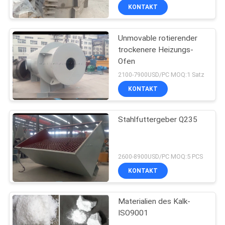
KONTAKT
Unmovable rotierender
trockenere Heizungs-
Ofen
2100-7900USD/PC MOQ:1 Satz
KONTAKT
Stahlfuttergeber Q235
2600-8900USD/PC MOQ:5 PCS
KONTAKT
Materialien des Kalk-
ISO9001