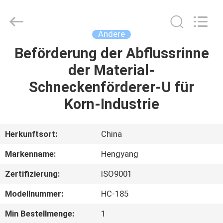
2026
Zhengzhou
Hengyang
Industrial
Co.,
Andere
Ltd.
All
Rights
Beförderung der Abflussrinne
HAUS
Reserved.
der Material-
PRODUKTE
Schneckenförderer-U für
Korn-Industrie
ÜBER
UNS
Herkunftsort:
China
Markenname:
Hengyang
FABRIK-
Zertifizierung:
ISO9001
AUSFLUG
Modellnummer:
HC-185
QUALITÄTSKONTROLLE
Min Bestellmenge:
1