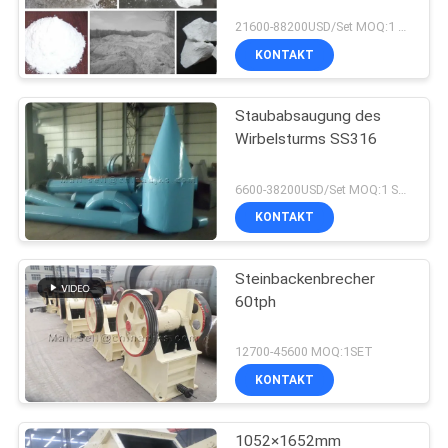
21600-88200USD/Set MOQ:1 Satz
KONTAKT
Staubabsaugung des
Wirbelsturms SS316
6600-38200USD/Set MOQ:1 Satz
KONTAKT
Steinbackenbrecher
60tph
12700-45600 MOQ:1SET
KONTAKT
1052×1652mm