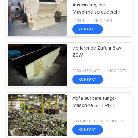
Auswirkung, die
Maschine zerquetscht
9100-45600 MOQ:1SET
KONTAKT
vibrierende Zufuhr 8kw
ZSW
3000-21560USD/set MOQ:1SET
KONTAKT
Abfallaufbereitungs-
Maschine 65 TPH E
9500-362500USD/set MOQ:1SET
KONTAKT