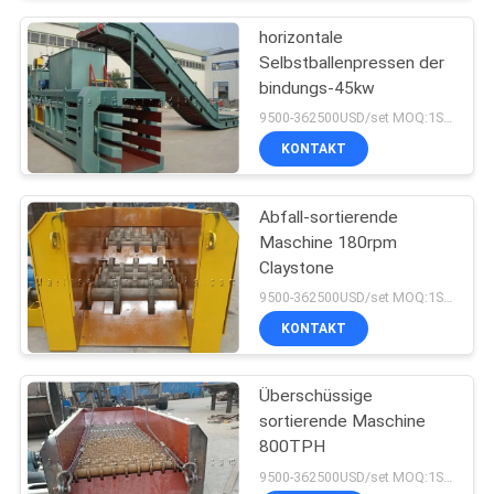
horizontale
Selbstballenpressen der
bindungs-45kw
9500-362500USD/set MOQ:1SET
KONTAKT
Abfall-sortierende
Maschine 180rpm
Claystone
9500-362500USD/set MOQ:1SET
KONTAKT
Überschüssige
sortierende Maschine
800TPH
9500-362500USD/set MOQ:1SET