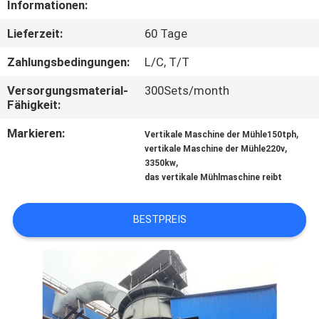
Informationen:
TRETEN
Lieferzeit:
60 Tage
SIE
Zahlungsbedingungen:
L/C, T/T
MIT
Versorgungsmaterial-
300Sets/month
UNS
Fähigkeit:
IN
Markieren:
,
Vertikale Maschine der Mühle150tph
,
VERBINDUNG
vertikale Maschine der Mühle220v
,
3350kw
das vertikale Mühlmaschine reibt
NACHRICHTEN
BESTPREIS
FÄLLE
SITEMAP