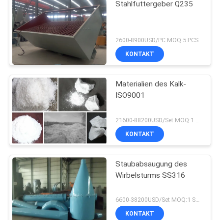
Stahlfuttergeber Q235
2600-8900USD/PC MOQ:5 PCS
KONTAKT
Materialien des Kalk-
ISO9001
21600-88200USD/Set MOQ:1 Satz
KONTAKT
Staubabsaugung des
Wirbelsturms SS316
6600-38200USD/Set MOQ:1 Satz
KONTAKT