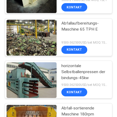
KONTAKT
Abfallaufbereitungs-
Maschine 65 TPH E
9500-362500USD/set MOQ:1SET
KONTAKT
horizontale
Selbstballenpressen der
bindungs-45kw
9500-362500USD/set MOQ:1SET
KONTAKT
Abfall-sortierende
Maschine 180rpm