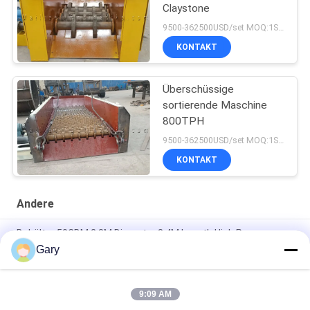
Claystone
9500-362500USD/set MOQ:1SET
KONTAKT
Überschüssige
sortierende Maschine
800TPH
9500-362500USD/set MOQ:1SET
KONTAKT
Andere
Behälter 50CBM 2.8M Diameter 8.4M Length High Pressure
Gary
Entwässerungsvibrierender Schirm 20TPH 45% Körnigkeits-
0.35mm
9:09 AM
horizontale Art 90% Tonerde-Zwischenlagen-Ball-Mühle