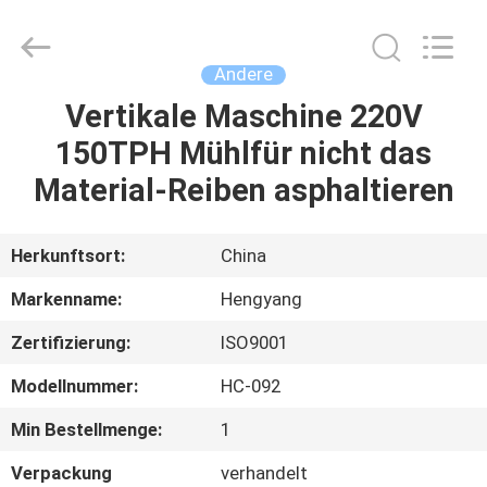
2026
Zhengzhou
Hengyang
Industrial
Co.,
Andere
Ltd.
All
Rights
Vertikale Maschine 220V
HAUS
Reserved.
150TPH Mühlfür nicht das
PRODUKTE
Material-Reiben asphaltieren
ÜBER
Herkunftsort:
China
UNS
Markenname:
Hengyang
Zertifizierung:
ISO9001
FABRIK-
Modellnummer:
HC-092
AUSFLUG
Min Bestellmenge:
1
QUALITÄTSKONTROLLE
Verpackung
verhandelt