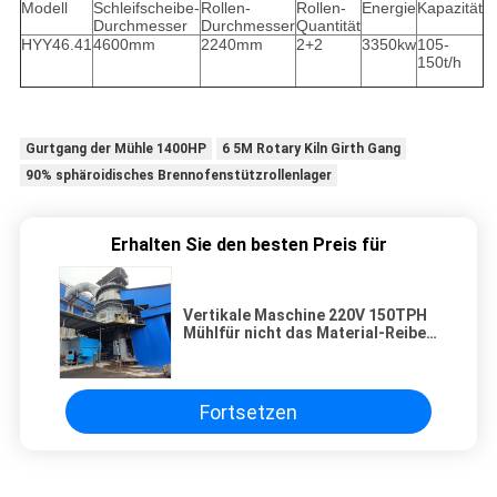
Modell
Schleifscheibe-
Rollen-
Rollen-
Energie
Kapazität
Durchmesser
Durchmesser
Quantität
HYY46.41
4600mm
2240mm
2+2
3350kw
105-
150t/h
Gurtgang der Mühle 1400HP
6 5M Rotary Kiln Girth Gang
90% sphäroidisches Brennofenstützrollenlager
Erhalten Sie den besten Preis für
Vertikale Maschine 220V 150TPH
Mühlfür nicht das Material-Reiben
asphaltieren
Fortsetzen