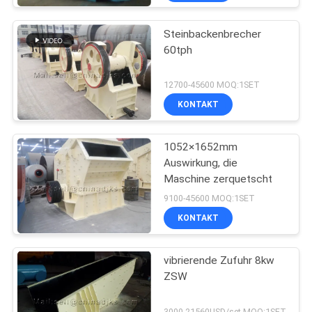
Steinbackenbrecher
60tph
12700-45600 MOQ:1SET
KONTAKT
1052×1652mm
Auswirkung, die
Maschine zerquetscht
9100-45600 MOQ:1SET
KONTAKT
vibrierende Zufuhr 8kw
ZSW
3000-21560USD/set MOQ:1SET