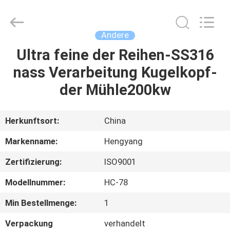
2026
Zhengzhou
Hengyang
Industrial
Co.,
Andere
Ltd.
All
Rights
Ultra feine der Reihen-SS316
HAUS
Reserved.
nass Verarbeitung Kugelkopf-
PRODUKTE
der Mühle200kw
ÜBER
Herkunftsort:
China
UNS
Markenname:
Hengyang
Zertifizierung:
ISO9001
FABRIK-
Modellnummer:
HC-78
AUSFLUG
Min Bestellmenge:
1
QUALITÄTSKONTROLLE
Verpackung
verhandelt