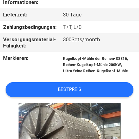
Informationen:
TRETEN
Lieferzeit:
30 Tage
SIE
Zahlungsbedingungen:
T/T, L/C
MIT
Versorgungsmaterial-
300Sets/month
UNS
Fähigkeit:
IN
Markieren:
,
Kugelkopf-Mühle der Reihen-SS316
,
VERBINDUNG
Reihen-Kugelkopf-Mühle 200KW
Ultra feine Reihen-Kugelkopf-Mühle
NACHRICHTEN
BESTPREIS
FÄLLE
SITEMAP