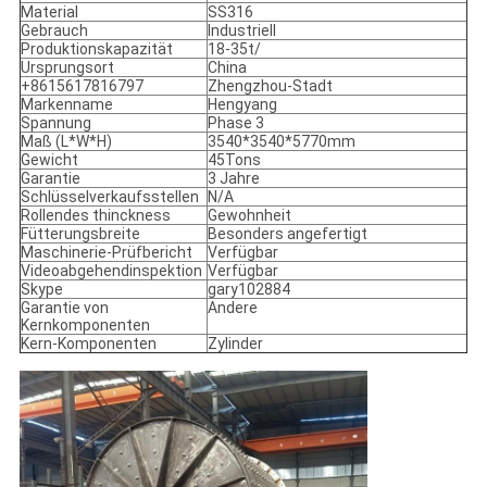
Material
SS316
Gebrauch
Industriell
Produktionskapazität
18-35t/
Ursprungsort
China
+8615617816797
Zhengzhou-Stadt
Markenname
Hengyang
Spannung
Phase 3
Maß (L*W*H)
3540*3540*5770mm
Gewicht
45Tons
Garantie
3 Jahre
Schlüsselverkaufsstellen
N/A
Rollendes thinckness
Gewohnheit
Fütterungsbreite
Besonders angefertigt
Maschinerie-Prüfbericht
Verfügbar
Videoabgehendinspektion
Verfügbar
Skype
gary102884
Garantie von
Andere
Kernkomponenten
Kern-Komponenten
Zylinder