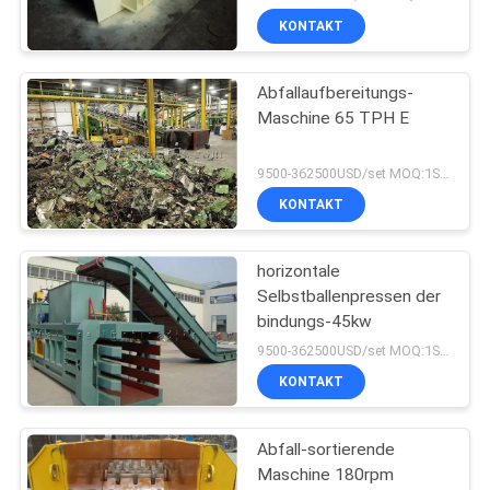
KONTAKT
Abfallaufbereitungs-
Maschine 65 TPH E
9500-362500USD/set MOQ:1SET
KONTAKT
horizontale
Selbstballenpressen der
bindungs-45kw
9500-362500USD/set MOQ:1SET
KONTAKT
Abfall-sortierende
Maschine 180rpm