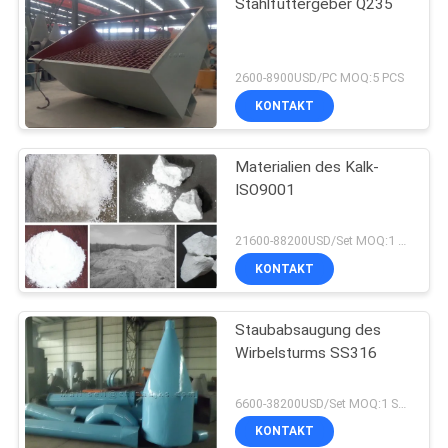
Stahlfuttergeber Q235
2600-8900USD/PC MOQ:5 PCS
KONTAKT
Materialien des Kalk-
ISO9001
21600-88200USD/Set MOQ:1 Satz
KONTAKT
Staubabsaugung des
Wirbelsturms SS316
6600-38200USD/Set MOQ:1 Satz
KONTAKT