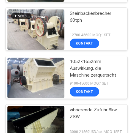
Steinbackenbrecher
60tph
12700-45600 MOQ:1SET
KONTAKT
1052×1652mm
Auswirkung, die
Maschine zerquetscht
9100-45600 MOQ:1SET
KONTAKT
vibrierende Zufuhr 8kw
ZSW
3000-21560USD/set MOQ:1SET