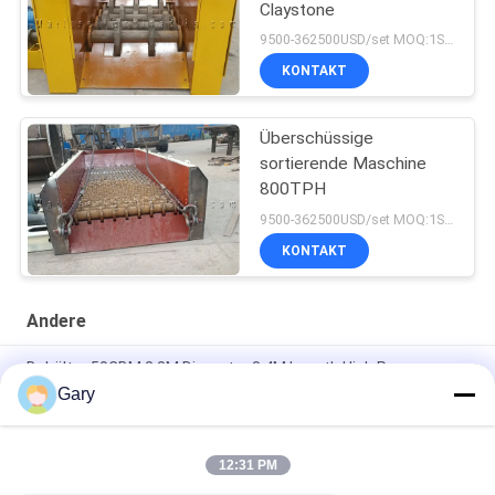
Claystone
9500-362500USD/set MOQ:1SET
KONTAKT
Überschüssige
sortierende Maschine
800TPH
9500-362500USD/set MOQ:1SET
KONTAKT
Andere
Behälter 50CBM 2.8M Diameter 8.4M Length High Pressure
Gary
Entwässerungsvibrierender Schirm 20TPH 45% Körnigkeits-
0.35mm
12:31 PM
horizontale Art 90% Tonerde-Zwischenlagen-Ball-Mühle
23r/min 900×1800mm