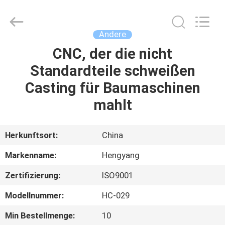
2026
Zhengzhou
Hengyang
Industrial
Co.,
Andere
Ltd.
All
Rights
CNC, der die nicht
HAUS
Reserved.
Standardteile schweißen
PRODUKTE
Casting für Baumaschinen
mahlt
ÜBER
UNS
Herkunftsort:
China
Markenname:
Hengyang
FABRIK-
Zertifizierung:
ISO9001
AUSFLUG
Modellnummer:
HC-029
QUALITÄTSKONTROLLE
Min Bestellmenge:
10