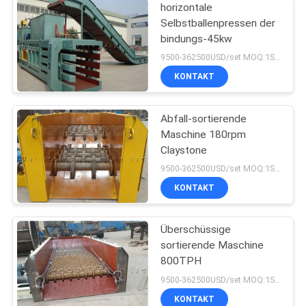
horizontale
Selbstballenpressen der
bindungs-45kw
9500-362500USD/set MOQ:1SET
KONTAKT
Abfall-sortierende
Maschine 180rpm
Claystone
9500-362500USD/set MOQ:1SET
KONTAKT
Überschüssige
sortierende Maschine
800TPH
9500-362500USD/set MOQ:1SET
KONTAKT