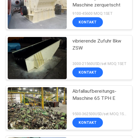
Maschine zerquetscht
9100-45600 MOQ:1SET
KONTAKT
vibrierende Zufuhr 8kw
ZSW
3000-21560USD/set MOQ:1SET
KONTAKT
Abfallaufbereitungs-
Maschine 65 TPH E
9500-362500USD/set MOQ:1SET
KONTAKT