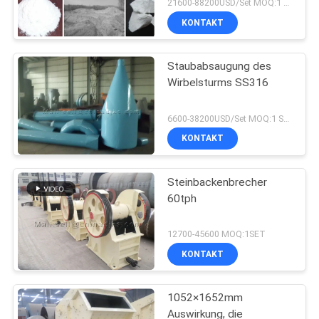
21600-88200USD/Set MOQ:1 Satz
KONTAKT
Staubabsaugung des
Wirbelsturms SS316
6600-38200USD/Set MOQ:1 Satz
KONTAKT
Steinbackenbrecher
60tph
12700-45600 MOQ:1SET
KONTAKT
1052×1652mm
Auswirkung, die