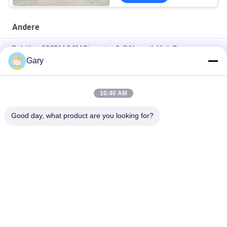
Andere
Behälter 50CBM 2.8M Diameter 8.4M Length High Pressure
Gary
Entwässerungsvibrierender Schirm 20TPH 45% Körnigkeits-
0.35mm
10:40 AM
horizontale Art 90% Tonerde-Zwischenlagen-Ball-Mühle
23r/min 900×1800mm
Good day, what product are you looking for?
Beliebte Kategorien
Alle
Maschine Zum 
EEF-Staubrecycling
Schleifen Von 
Mikronpulver
Metallurgie-
Reibende Ball-Mühle
Verarbeitungslinie
Stein- Und 