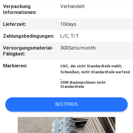
Verpackung
Verhandelt
TRETEN
Informationen:
SIE
Lieferzeit:
10days
MIT
Zahlungsbedingungen:
L/C, T/T
UNS
Versorgungsmaterial-
300Sets/month
IN
Fähigkeit:
VERBINDUNG
Markieren:
,
,
CNC
der nicht Standardteile mahlt
,
Schweißen
nicht Standardteile werfend
,
NACHRICHTEN
ODM-Baumaschinen-nicht
Standardteile
FÄLLE
BESTPREIS
SITEMAP