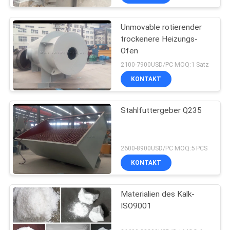
Unmovable rotierender
trockenere Heizungs-
Ofen
2100-7900USD/PC MOQ:1 Satz
KONTAKT
Stahlfuttergeber Q235
2600-8900USD/PC MOQ:5 PCS
KONTAKT
Materialien des Kalk-
ISO9001