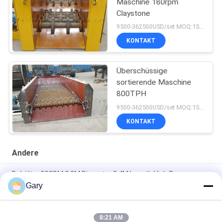
Maschine 180rpm
Claystone
9500-362500USD/set MOQ:1SET
KONTAKT
Überschüssige
sortierende Maschine
800TPH
9500-362500USD/set MOQ:1SET
KONTAKT
Andere
Behälter 50CBM 2.8M Diameter 8.4M Length High Pressure
Gary
Entwässerungsvibrierender Schirm 20TPH 45% Körnigkeits-
0.35mm
8:21 AM