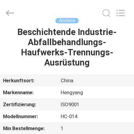
2026
Zhengzhou
Hengyang
Industrial
Co.,
Andere
Ltd.
All
Rights
Beschichtende Industrie-
HAUS
Reserved.
Abfallbehandlungs-
PRODUKTE
Haufwerks-Trennungs-
Ausrüstung
ÜBER
UNS
Herkunftsort:
China
Markenname:
Hengyang
FABRIK-
Zertifizierung:
ISO9001
AUSFLUG
Modellnummer:
HC-014
QUALITÄTSKONTROLLE
Min Bestellmenge:
1