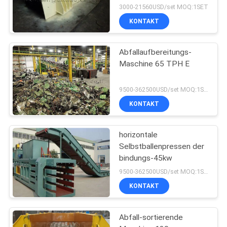
3000-21560USD/set MOQ:1SET
KONTAKT
Abfallaufbereitungs-
Maschine 65 TPH E
9500-362500USD/set MOQ:1SET
KONTAKT
horizontale
Selbstballenpressen der
bindungs-45kw
9500-362500USD/set MOQ:1SET
KONTAKT
Abfall-sortierende