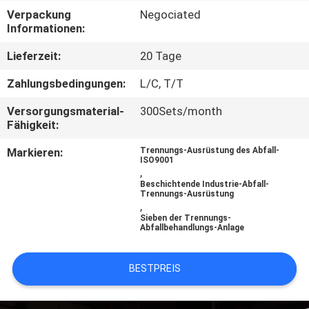
Verpackung
Negociated
TRETEN
Informationen:
SIE
Lieferzeit:
20 Tage
MIT
Zahlungsbedingungen:
L/C, T/T
UNS
Versorgungsmaterial-
300Sets/month
IN
Fähigkeit:
VERBINDUNG
Markieren:
Trennungs-Ausrüstung des Abfall-
ISO9001
,
Beschichtende Industrie-Abfall-
NACHRICHTEN
Trennungs-Ausrüstung
,
Sieben der Trennungs-
Abfallbehandlungs-Anlage
FÄLLE
BESTPREIS
SITEMAP