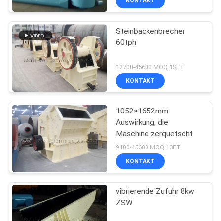
KONTAKT
Steinbackenbrecher
60tph
12700-45600 MOQ:1SET
KONTAKT
1052×1652mm
Auswirkung, die
Maschine zerquetscht
9100-45600 MOQ:1SET
KONTAKT
vibrierende Zufuhr 8kw
ZSW