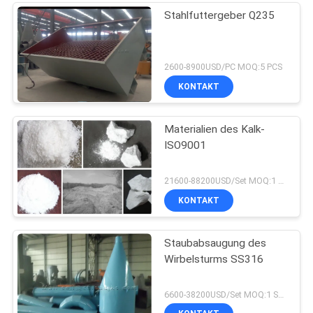
Stahlfuttergeber Q235
2600-8900USD/PC MOQ:5 PCS
KONTAKT
Materialien des Kalk-
ISO9001
21600-88200USD/Set MOQ:1 Satz
KONTAKT
Staubabsaugung des
Wirbelsturms SS316
6600-38200USD/Set MOQ:1 Satz