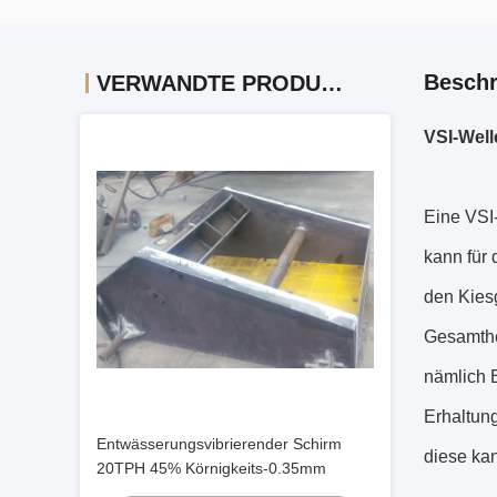
Beschr
VERWANDTE PRODUKTE
VSI-Wel
Eine VSI
kann für
den Kiesg
Gesamthe
nämlich 
Erhaltung
Entwässerungsvibrierender Schirm
diese kan
20TPH 45% Körnigkeits-0.35mm