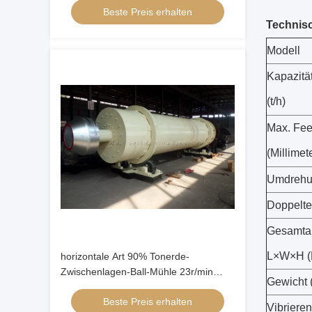
Beste Preis erhalten
Technisc
Modell
Kapazitä
(t/h)
Max. Fee
(Millimet
Umdrehun
Doppelte 
Gesamta
L×W×H (M
horizontale Art 90% Tonerde-
Zwischenlagen-Ball-Mühle 23r/min
Gewicht 
900×1800mm
Beste Preis erhalten
Vibriere