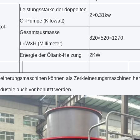
Leistungsstärke der doppelten
2×0.31kw
Öl-Pumpe (Kilowatt)
öl-
Gesamtausmasse
820×520×1270
L×W×H (Millimeter)
Energie der Öltank-Heizung
2KW
leinerungsmaschinen können als Zerkleinerungsmaschinen herei
dustrie auch vor benutzt werden.