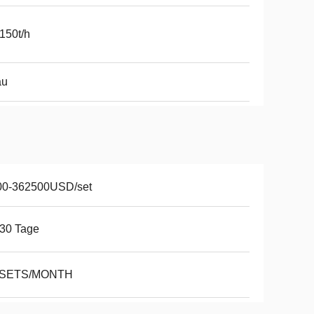
150t/h
au
00-362500USD/set
30 Tage
 SETS/MONTH