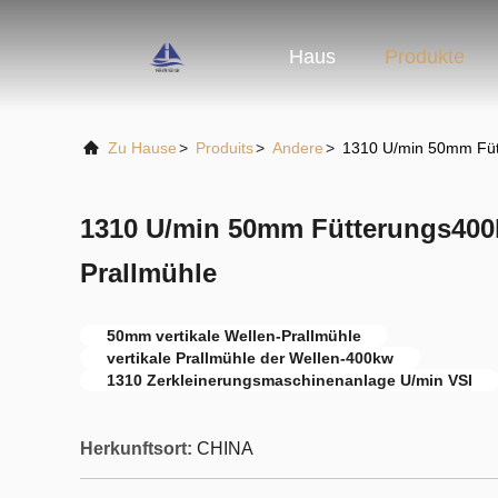
Haus
Produkte
Zu Hause
>
Produits
>
Andere
>
1310 U/min 50mm Fütt
1310 U/min 50mm Fütterungs400k
Prallmühle
50mm vertikale Wellen-Prallmühle
vertikale Prallmühle der Wellen-400kw
1310 Zerkleinerungsmaschinenanlage U/min VSI
Herkunftsort:
CHINA