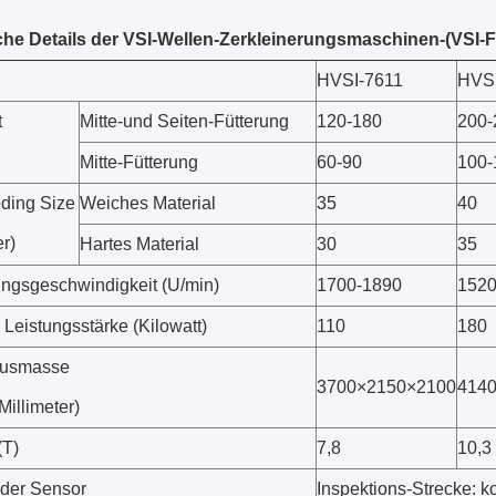
he Details der VSI-Wellen-Zerkleinerungsmaschinen-(VSI
HVSI-7611
HVS
t
Mitte-und Seiten-Fütterung
120-180
200-
Mitte-Fütterung
60-90
100-
ding Size
Weiches Material
35
40
er)
Hartes Material
30
35
gsgeschwindigkeit (U/min)
1700-1890
1520
Leistungsstärke (Kilowatt)
110
180
usmasse
3700×2150×2100
414
illimeter)
(T)
7,8
10,3
nder Sensor
Inspektions-Strecke: 