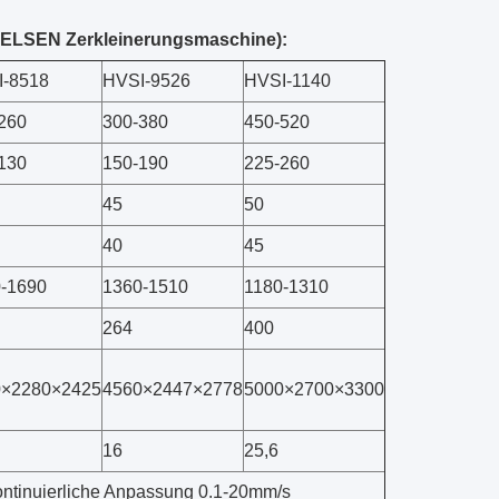
-FELSEN Zerkleinerungsmaschine):
I-8518
HVSI-9526
HVSI-1140
260
300-380
450-520
130
150-190
225-260
45
50
40
45
-1690
1360-1510
1180-1310
264
400
0×2280×2425
4560×2447×2778
5000×2700×3300
16
25,6
kontinuierliche Anpassung 0.1-20mm/s