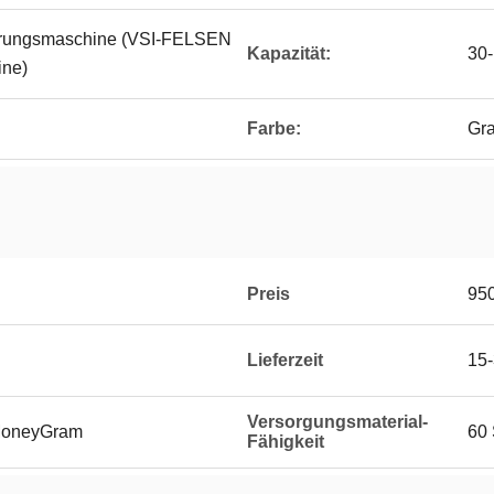
erungsmaschine (VSI-FELSEN
Kapazität:
30-
ine)
Farbe:
Gr
Preis
95
Lieferzeit
15-
Versorgungsmaterial-
 MoneyGram
60
Fähigkeit