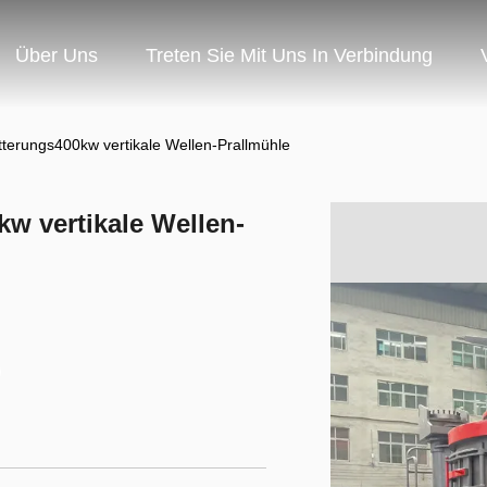
Über Uns
Treten Sie Mit Uns In Verbindung
erungs400kw vertikale Wellen-Prallmühle
w vertikale Wellen-