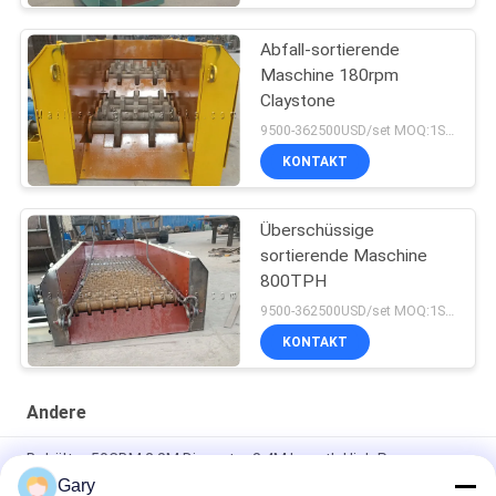
Abfall-sortierende
Maschine 180rpm
Claystone
9500-362500USD/set MOQ:1SET
KONTAKT
Überschüssige
sortierende Maschine
800TPH
9500-362500USD/set MOQ:1SET
KONTAKT
Andere
Behälter 50CBM 2.8M Diameter 8.4M Length High Pressure
Gary