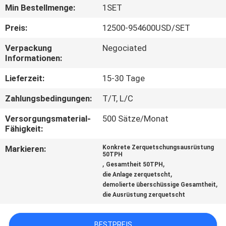
Min Bestellmenge:
1SET
TRETEN
Preis:
12500-954600USD/SET
SIE
Verpackung
Negociated
MIT
Informationen:
UNS
Lieferzeit:
15-30 Tage
IN
Zahlungsbedingungen:
T/T, L/C
VERBINDUNG
Versorgungsmaterial-
500 Sätze/Monat
Fähigkeit:
NACHRICHTEN
Markieren:
Konkrete Zerquetschungsausrüstung
50TPH
,
,
Gesamtheit 50TPH
FÄLLE
,
die Anlage zerquetscht
,
demolierte überschüssige Gesamtheit
die Ausrüstung zerquetscht
SITEMAP
BESTPREIS