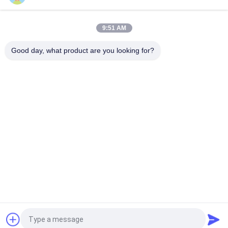
Entwässerungsvibrierender Schirm 20TPH 45% Körnigkeits-
0.35mm
9:51 AM
horizontale Art 90% Tonerde-Zwischenlagen-Ball-Mühle
23r/min 900×1800mm
Good day, what product are you looking for?
Beliebte Kategorien
Alle
Maschine Zum 
EEF-Staubrecycling
Schleifen Von 
Mikronpulver
Metallurgie-
Reibende Ball-Mühle
Verarbeitungslinie
Stein- Und 
Drehrohrofen
Sandwaschlinie
Bewegliche 
Drehschleuder
Zerquetschungsstation
Fordern Sie ein Angebot