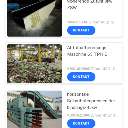
vibrierende Zufuhr 8kw
ZSW
3000-21560USD/set MOQ:1SET
KONTAKT
Abfallaufbereitungs-
Maschine 65 TPH E
9500-362500USD/set MOQ:1SET
KONTAKT
horizontale
Selbstballenpressen der
bindungs-45kw
9500-362500USD/set MOQ:1SET
KONTAKT