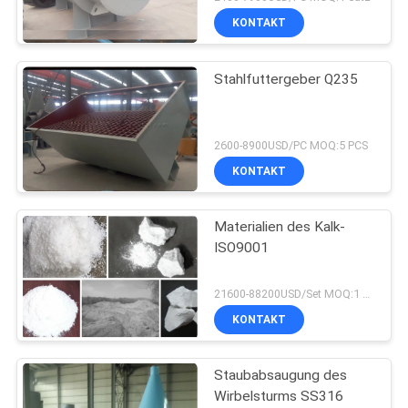
KONTAKT
Stahlfuttergeber Q235
2600-8900USD/PC MOQ:5 PCS
KONTAKT
Materialien des Kalk-
ISO9001
21600-88200USD/Set MOQ:1 Satz
KONTAKT
Staubabsaugung des
Wirbelsturms SS316