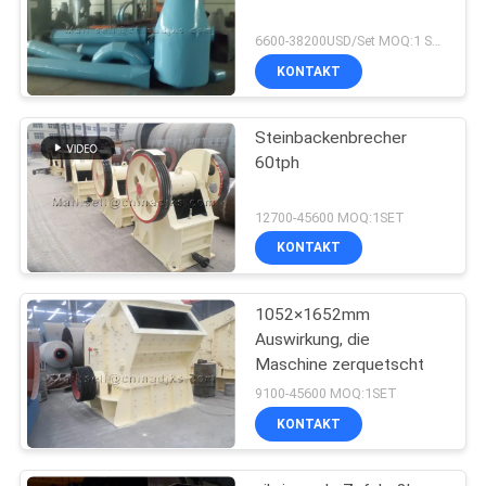
6600-38200USD/Set MOQ:1 Satz
KONTAKT
Steinbackenbrecher
60tph
12700-45600 MOQ:1SET
KONTAKT
1052×1652mm
Auswirkung, die
Maschine zerquetscht
9100-45600 MOQ:1SET
KONTAKT