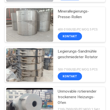
Minerallegierungs-
Presse-Rollen
400-5100USD/PC MOQ:5 PCS
KONTAKT
Legierungs-Sandmühle
geschmiedeter Rotator
500-7100USD/PC MOQ:5 PCS
KONTAKT
Unmovable rotierender
trockenere Heizungs-
Ofen
2100-7900USD/PC MOQ:1 Satz