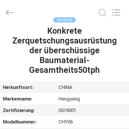
2026
Zhengzhou
Hengyang
Industrial
Co.,
Andere
Ltd.
All
Rights
Konkrete
HAUS
Reserved.
Zerquetschungsausrüstung
PRODUKTE
der überschüssige
Baumaterial-
ÜBER
Gesamtheits50tph
UNS
Herkunftsort:
CHINA
FABRIK-
Markenname:
Hengyang
AUSFLUG
Zertifizierung:
ISO9001
QUALITÄTSKONTROLLE
Modellnummer:
CHY06