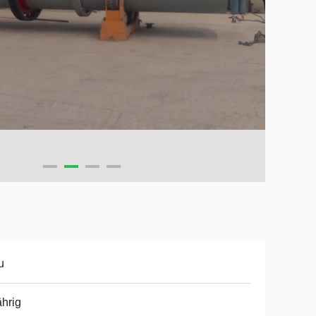
u
ährig