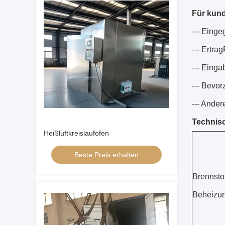
Für kund
--- Eing
--- Ertra
--- Einga
--- Bevor
--- Ande
Technisc
Heißluftkreislaufofen
Beste Preis erhalten
Brennstof
Beheizung