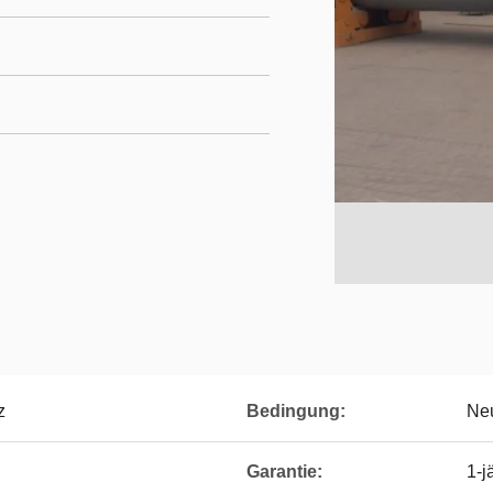
z
Bedingung:
Ne
Garantie:
1-j