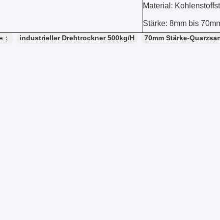
Material: Kohlenstoffs
Stärke: 8mm bis 70m
te：
industrieller Drehtrockner 500kg/H
70mm Stärke-Quarzsan