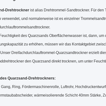
nd-Drehtrockner
ist alias Drehtrommel-Sandtrockner. Für den 
n verwendet, und normalerweise ist es einzelner Trommelsandt
durchlauftrommelsandtrockner.
euchtigkeit des Quarzsands Oberflächenwasser ist, dann, um di
tungskapazität zu erhöhen, müssen wir das Kontaktgebiet zwisc
Unser Dreifachdurchlauftrommel-Quarzsandtrockner erzielt diese
ddrehtrockner den Quarzsand direkt trocknen, um unter Feuchti
 des Quarzsand-Drehtrockners:
 Gang, Ring, Fördermaschinenrolle, Luftrohr, Hochdruckentwurf
urmstaubabscheider, wärmeisolierende Schicht 40mm Stärke, Zuf