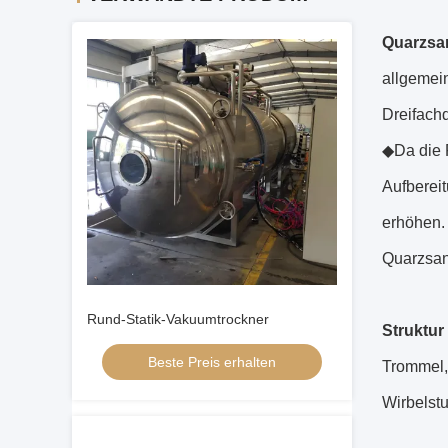
Quarzsa
allgemei
Dreifach
◆Da die F
Aufberei
erhöhen. 
Quarzsan
Rund-Statik-Vakuumtrockner
Struktur
Beste Preis erhalten
Trommel,
Wirbelst