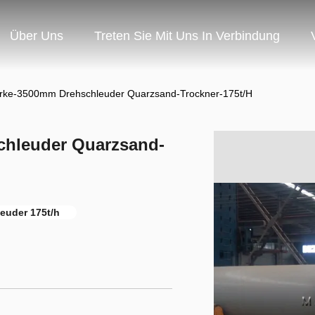
Über Uns
Treten Sie Mit Uns In Verbindung
rke-3500mm Drehschleuder Quarzsand-Trockner-175t/H
chleuder Quarzsand-
euder 175t/h