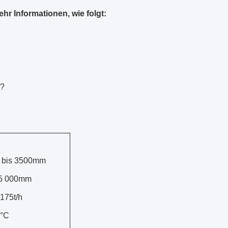
r Informationen, wie folgt:
.?
 bis 3500mm
65 000mm
 175t/h
0°C