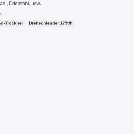
tahl, Edelstahl, usw.
m
d-Trockner
Drehschleuder 175t/h