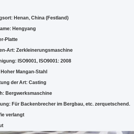
sort: Henan, China (Festland)
ame: Hengyang
er-Platte
en-Art: Zerkleinerungsmaschine
igung: ISO9001, ISO9001: 2008
: Hoher Mangan-Stahl
tung der Art: Casting
h: Bergwerksmaschine
ng: Für Backenbrecher im Bergbau, etc. zerquetschend.
ie verlangt
ut