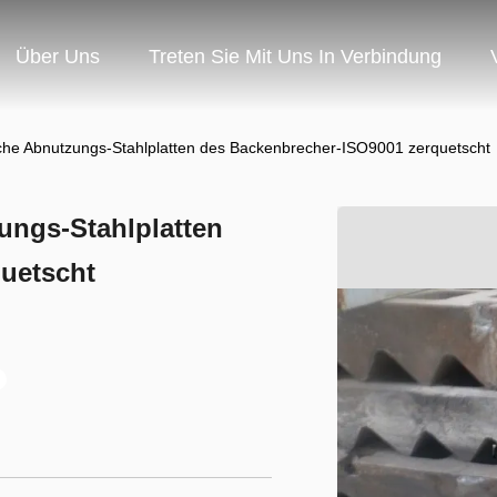
Über Uns
Treten Sie Mit Uns In Verbindung
che Abnutzungs-Stahlplatten des Backenbrecher-ISO9001 zerquetscht
ungs-Stahlplatten
uetscht