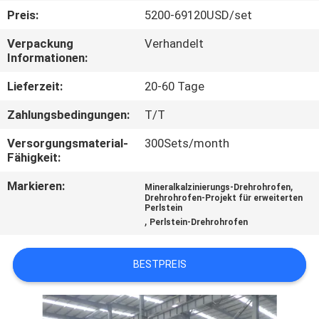
Preis:
5200-69120USD/set
TRETEN
Verpackung
Verhandelt
SIE
Informationen:
MIT
Lieferzeit:
20-60 Tage
UNS
Zahlungsbedingungen:
T/T
IN
Versorgungsmaterial-
300Sets/month
VERBINDUNG
Fähigkeit:
Markieren:
,
Mineralkalzinierungs-Drehrohrofen
NACHRICHTEN
Drehrohrofen-Projekt für erweiterten
Perlstein
,
Perlstein-Drehrohrofen
FÄLLE
BESTPREIS
SITEMAP