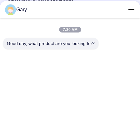
Gary
Zirkonium-Strukturkeramik
Turbinenklassifikator-Superfine-Klassifizierungsausrüstung
7:30 AM
Luftklassifiziermaschinen
Good day, what product are you looking for?
Beliebte Kategorien
Alle
Maschine Zum 
EEF-Staubrecycling
Schleifen Von 
Mikronpulver
Metallurgie-
Reibende Ball-Mühle
Verarbeitungslinie
Stein- Und 
Drehrohrofen
Sandwaschlinie
Bewegliche 
Drehschleuder
Zerquetschungsstation