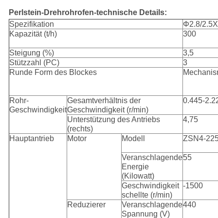
Perlstein-Drehrohrofen-technische Details:
Spezifikation
Φ2.8/2.5
Kapazität (t/h)
300
Steigung (%)
3,5
Stützzahl (PC)
3
Runde Form des Blockes
Mechanis
Rohr-
Gesamtverhältnis der
0.445-2.2
Geschwindigkeit
Geschwindigkeit (r/min)
Unterstützung des Antriebs
4,75
(rechts)
Hauptantrieb
Motor
Modell
ZSN4-225
Veranschlagende
55
Energie
(Kilowatt)
Geschwindigkeit
-1500
schellte (r/min)
Reduzierer
Veranschlagende
440
Spannung (V)