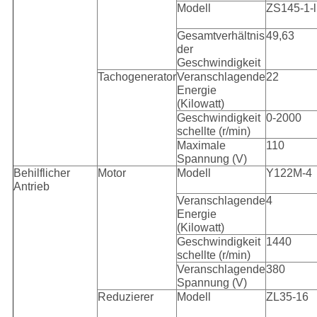
Modell
ZS145-1-l
Gesamtverhältnis
49,63
der
Geschwindigkeit
Tachogenerator
Veranschlagende
22
Energie
(Kilowatt)
Geschwindigkeit
0-2000
schellte (r/min)
Maximale
110
Spannung (V)
Behilflicher
Motor
Modell
Y122M-4
Antrieb
Veranschlagende
4
Energie
(Kilowatt)
Geschwindigkeit
1440
schellte (r/min)
Veranschlagende
380
Spannung (V)
Reduzierer
Modell
ZL35-16