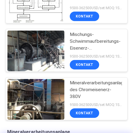
9500-362500USD/set MOQ:1SET
KONTAKT
Mischungs-
Schwimmaufbereitungs-
Eisenerz-
Verarbeitungsanlage
9500-362500USD/set MOQ:1SET
KONTAKT
Mineralverarbeitungsanlage
des Chromeisenerz-
380V
9500-362500USD/set MOQ:1SET
KONTAKT
Mineralverarbeitungsanlage