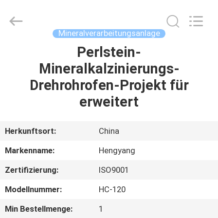
2026
Zhengzhou
Hengyang
Industrial
Co.,
Mineralverarbeitungsanlage
Ltd.
All
Rights
Perlstein-
HAUS
Reserved.
Mineralkalzinierungs-
PRODUKTE
Drehrohrofen-Projekt für
erweitert
ÜBER
UNS
Herkunftsort:
China
Markenname:
Hengyang
FABRIK-
Zertifizierung:
ISO9001
AUSFLUG
Modellnummer:
HC-120
QUALITÄTSKONTROLLE
Min Bestellmenge:
1