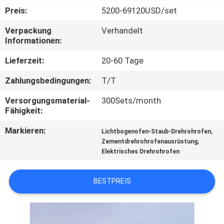
Preis:
5200-69120USD/set
TRETEN
Verpackung
Verhandelt
SIE
Informationen:
MIT
Lieferzeit:
20-60 Tage
UNS
Zahlungsbedingungen:
T/T
IN
Versorgungsmaterial-
300Sets/month
VERBINDUNG
Fähigkeit:
Markieren:
,
Lichtbogenofen-Staub-Drehrohrofen
NACHRICHTEN
,
Zementdrehrohrofenausrüstung
Elektrisches Drehrohrofen
FÄLLE
BESTPREIS
SITEMAP