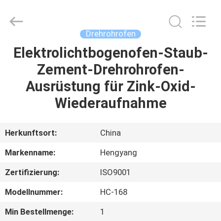
2026
Zhengzhou
Hengyang
Industrial
Co.,
Drehrohrofen
Ltd.
All
Rights
Elektrolichtbogenofen-Staub-
HAUS
Reserved.
Zement-Drehrohrofen-
PRODUKTE
Ausrüstung für Zink-Oxid-
Wiederaufnahme
ÜBER
UNS
Herkunftsort:
China
Markenname:
Hengyang
FABRIK-
Zertifizierung:
ISO9001
AUSFLUG
Modellnummer:
HC-168
QUALITÄTSKONTROLLE
Min Bestellmenge:
1