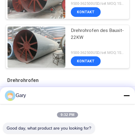
9500-362500USD/set MOQ:1SET
KONTAKT
Drehrohrofen des Bauxit-
22KW
9500-362500USD/set MOQ:1SET
KONTAKT
Drehrohrofen
Anpassungsfähige Biomedizinabfallverbrennungsanlage für
Gary
eine wirksame Abfallbehandlung
Unterschiede zwischen Drehtrockner und Drehöfen
9:32 PM
Drehöfen und Kalzinierer.
Good day, what product are you looking for?