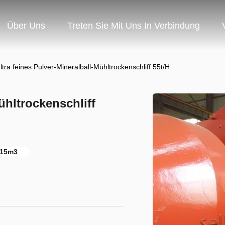
Über Uns
Treten Sie Mit Uns In Verbindung
ltra feines Pulver-Mineralball-Mühltrockenschliff 55t/H
ühltrockenschliff
115m3