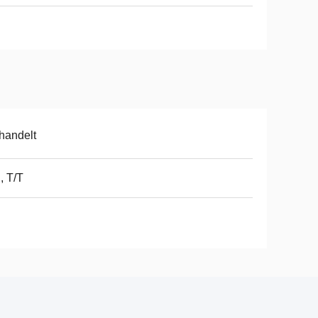
handelt
, T/T