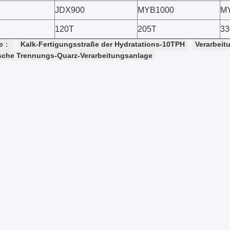
JDX900
MYB1000
M
120T
205T
33
te：
Kalk-Fertigungsstraße der Hydratations-10TPH
Verarbeit
sche Trennungs-Quarz-Verarbeitungsanlage