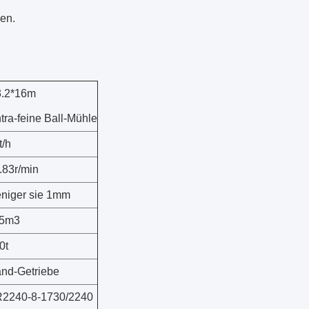
en.
.2*16m
tra-feine Ball-Mühle
t/h
.83r/min
niger sie 1mm
15m3
0t
nd-Getriebe
2240-8-1730/2240