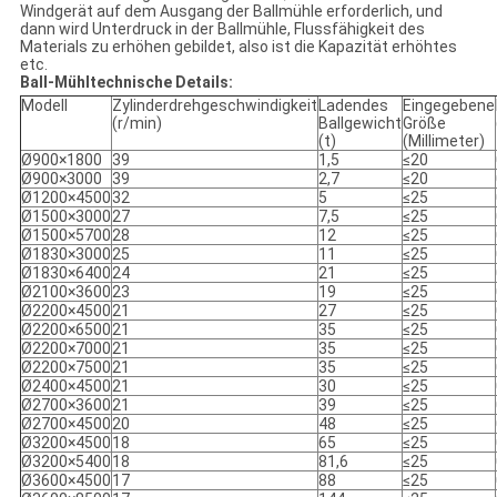
Windgerät auf dem Ausgang der Ballmühle erforderlich, und
dann wird Unterdruck in der Ballmühle, Flussfähigkeit des
Materials zu erhöhen gebildet, also ist die Kapazität erhöhtes
etc.
Ball-Mühltechnische Details:
Modell
Zylinderdrehgeschwindigkeit
Ladendes
Eingegebene
(r/min)
Ballgewicht
Größe
(t)
(Millimeter)
Ø900×1800
39
1,5
≤20
Ø900×3000
39
2,7
≤20
Ø1200×4500
32
5
≤25
Ø1500×3000
27
7,5
≤25
Ø1500×5700
28
12
≤25
Ø1830×3000
25
11
≤25
Ø1830×6400
24
21
≤25
Ø2100×3600
23
19
≤25
Ø2200×4500
21
27
≤25
Ø2200×6500
21
35
≤25
Ø2200×7000
21
35
≤25
Ø2200×7500
21
35
≤25
Ø2400×4500
21
30
≤25
Ø2700×3600
21
39
≤25
Ø2700×4500
20
48
≤25
Ø3200×4500
18
65
≤25
Ø3200×5400
18
81,6
≤25
Ø3600×4500
17
88
≤25