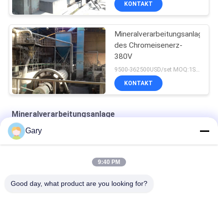
KONTAKT
Mineralverarbeitungsanlage
des Chromeisenerz-
380V
9500-362500USD/set MOQ:1SET
KONTAKT
Mineralverarbeitungsanlage
Gary
Zirkonium-Strukturkeramik
Turbinenklassifikator-Superfine-Klassifizierungsausrüstung
9:40 PM
Luftklassifiziermaschinen
Good day, what product are you looking for?
Beliebte Kategorien
Alle