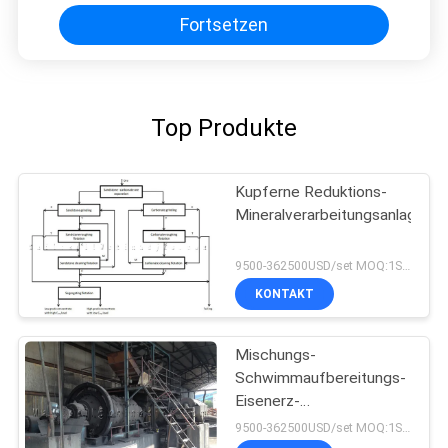
Fortsetzen
Top Produkte
Kupferne Reduktions-
Mineralverarbeitungsanlage
9500-362500USD/set MOQ:1SET
KONTAKT
Mischungs-
Schwimmaufbereitungs-
Eisenerz-
Verarbeitungsanlage
9500-362500USD/set MOQ:1SET