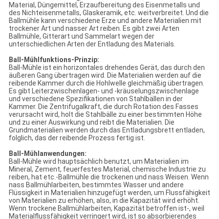
Material, Düngemittel, Erzaufbereitung des Eisenmetalls und
des Nichteisenmetalls, Glaskeramik, etc. weitverbreitet. Und die
Ballmühle kann verschiedene Erze und andere Materialien mit
trockener Art und nasser Art reiben. Es gibt zwei Arten
Ballmühle, Gitterart und Sammelart wegen der
unterschiedlichen Arten der Entladung des Materials.
Ball-Mühlfunktions-Prinzip:
Ball-Mühle ist ein horizontales drehendes Gerät, das durch den
äußeren Gang übertragen wird. Die Materialien werden auf die
reibende Kammer durch die Hohlwelle gleichmäßig übertragen.
Es gibt Leiterzwischenlagen- und -kräuselungszwischenlage
und verschiedene Spezifikationen von Stahlbällen in der
Kammer. Die Zentrifugalkraft, die durch Rotation des Fasses
verursacht wird, holt die Stahlbälle zu einer bestimmten Höhe
und zu einer Auswirkung und reibt die Materialien. Die
Grundmaterialien werden durch das Entladungsbrett entladen,
folglich, das der reibende Prozess fertig ist.
Ball-Mühlanwendungen:
Ball-Mühle wird hauptsächlich benutzt, um Materialien im
Mineral, Zement, feuerfestes Material, chemische Industrie zu
reiben, hat etc.-Ballmühle die trockenen und nass Weisen. Wenn
nass Ballmühlarbeiten, bestimmtes Wasser und andere
Flüssigkeit in Materialien hinzugefügt werden, um Flussfähigkeit
von Materialien zu erhöhen, also, in die Kapazität wird erhöht.
Wenn trockene Ballmühlarbeiten, Kapazität betroffen ist-, weil
Materialflussfähigkeit verringert wird, ist so absorbierendes