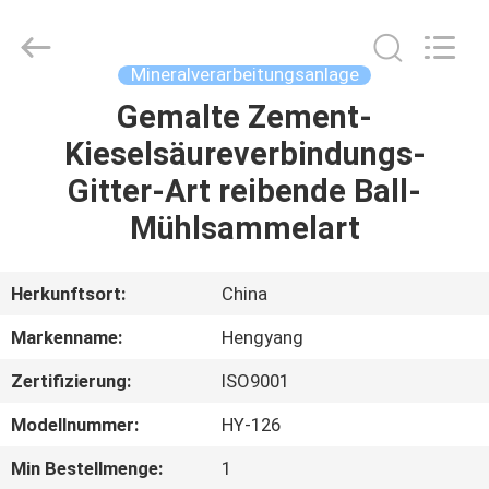
2026
Zhengzhou
Hengyang
Industrial
Co.,
Mineralverarbeitungsanlage
Ltd.
All
Rights
Gemalte Zement-
HAUS
Reserved.
Kieselsäureverbindungs-
PRODUKTE
Gitter-Art reibende Ball-
Mühlsammelart
ÜBER
UNS
Herkunftsort:
China
Markenname:
Hengyang
FABRIK-
Zertifizierung:
ISO9001
AUSFLUG
Modellnummer:
HY-126
QUALITÄTSKONTROLLE
Min Bestellmenge:
1