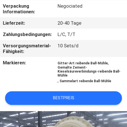
Verpackung
Negociated
TRETEN
Informationen:
SIE
Lieferzeit:
20-40 Tage
MIT
Zahlungsbedingungen:
L/C, T/T
UNS
Versorgungsmaterial-
10 Sets/d
IN
Fähigkeit:
VERBINDUNG
Markieren:
,
Gitter-Art reibende Ball-Mühle
Gemalte Zement-
Kieselsäureverbindungs-reibende Ball-
Mühle
NACHRICHTEN
,
Sammelart reibende Ball-Mühle
FÄLLE
BESTPREIS
SITEMAP