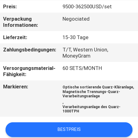
Preis:
9500-362500USD/set
TRETEN
Verpackung
Negociated
SIE
Informationen:
MIT
Lieferzeit:
15-30 Tage
UNS
Zahlungsbedingungen:
T/T, Western Union,
IN
MoneyGram
VERBINDUNG
Versorgungsmaterial-
60 SETS/MONTH
Fähigkeit:
NACHRICHTEN
Markieren:
,
Optische sortierende Quarz-Kläranlage
Magnetische Trennungs-Quarz-
Verarbeitungsanlage
,
FÄLLE
Verarbeitungsanlage des Quarz-
1000TPH
SITEMAP
BESTPREIS