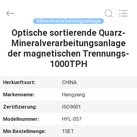
2026
Zhengzhou
Hengyang
Industrial
Co.,
Mineralverarbeitungsanlage
Ltd.
All
Rights
Optische sortierende Quarz-
HAUS
Reserved.
Mineralverarbeitungsanlage
PRODUKTE
der magnetischen Trennungs-
1000TPH
ÜBER
UNS
Herkunftsort:
CHINA
Markenname:
Hengyang
FABRIK-
Zertifizierung:
ISO9001
AUSFLUG
Modellnummer:
HYL-057
QUALITÄTSKONTROLLE
Min Bestellmenge:
1SET