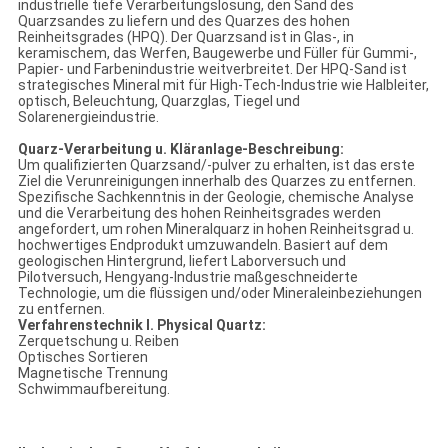
industrielle tiefe Verarbeitungslösung, den Sand des
Quarzsandes zu liefern und des Quarzes des hohen
Reinheitsgrades (HPQ). Der Quarzsand ist in Glas-, in
keramischem, das Werfen, Baugewerbe und Füller für Gummi-,
Papier- und Farbenindustrie weitverbreitet. Der HPQ-Sand ist
strategisches Mineral mit für High-Tech-Industrie wie Halbleiter,
optisch, Beleuchtung, Quarzglas, Tiegel und
Solarenergieindustrie.
Quarz-Verarbeitung u. Kläranlage-Beschreibung:
Um qualifizierten Quarzsand/-pulver zu erhalten, ist das erste
Ziel die Verunreinigungen innerhalb des Quarzes zu entfernen.
Spezifische Sachkenntnis in der Geologie, chemische Analyse
und die Verarbeitung des hohen Reinheitsgrades werden
angefordert, um rohen Mineralquarz in hohen Reinheitsgrad u.
hochwertiges Endprodukt umzuwandeln. Basiert auf dem
geologischen Hintergrund, liefert Laborversuch und
Pilotversuch, Hengyang-Industrie maßgeschneiderte
Technologie, um die flüssigen und/oder Mineraleinbeziehungen
zu entfernen.
Verfahrenstechnik I. Physical Quartz:
Zerquetschung u. Reiben
Optisches Sortieren
Magnetische Trennung
Schwimmaufbereitung.