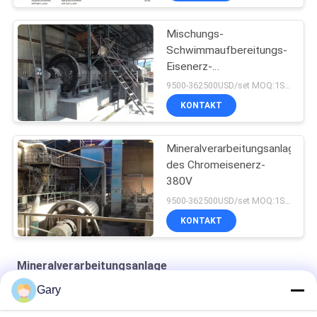
Mischungs-
Schwimmaufbereitungs-
Eisenerz-
Verarbeitungsanlage
9500-362500USD/set MOQ:1SET
KONTAKT
Mineralverarbeitungsanlage
des Chromeisenerz-
380V
9500-362500USD/set MOQ:1SET
KONTAKT
Mineralverarbeitungsanlage
Gary
Zirkonium-Strukturkeramik