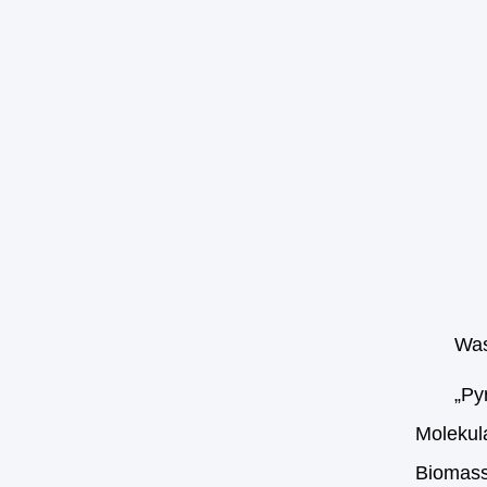
Was
„Py
Molekul
Biomasse