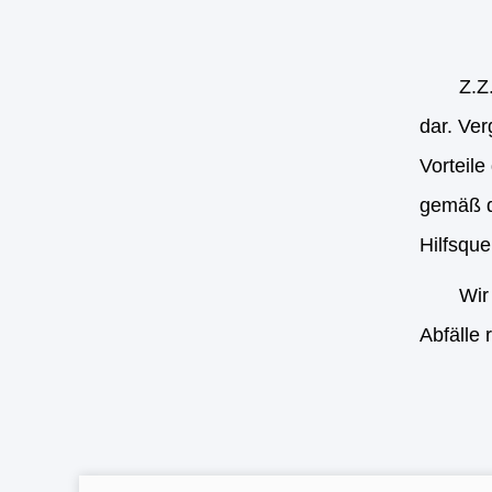
Z.Z
dar. Ve
Vorteil
gemäß d
Hilfsque
Wir
Abfälle 