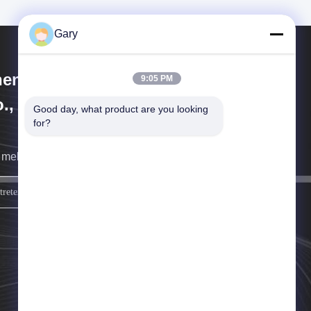
Gary
engzhou Hengyang Industrial
9:05 PM
., Ltd
Good day, what product are you looking 
for?
 melden uns so schnell wie möglich.
melden Sie sich an