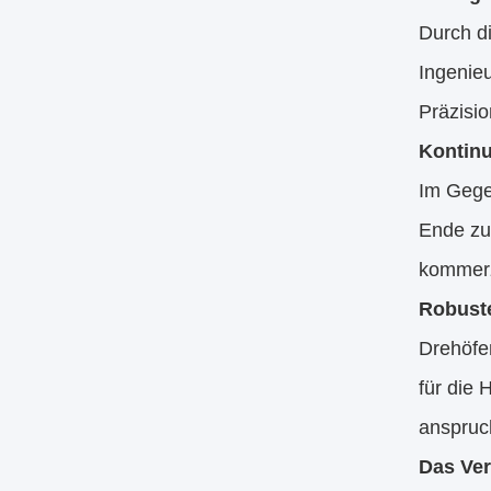
Durch d
Ingenie
Präzisio
Kontinu
Im Gegen
Ende zu
kommerzi
Robuste
Drehöfen
für die
anspruc
Das Ver