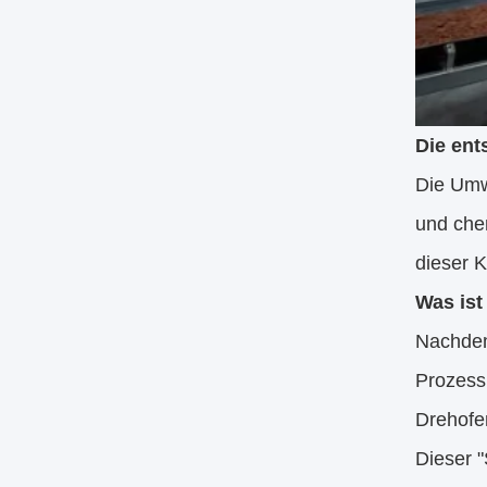
Die ent
Die Umw
und chem
dieser K
Was is
Nachdem
Prozess
Drehofen
Dieser "