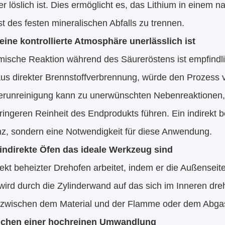
r löslich ist. Dies ermöglicht es, das Lithium in einem 
 des festen mineralischen Abfalls zu trennen.
ine kontrollierte Atmosphäre unerlässlich ist
mische Reaktion während des Säureröstens ist empfindli
aus direkter Brennstoffverbrennung, würde den Prozess 
erunreinigung kann zu unerwünschten Nebenreaktionen, 
ringeren Reinheit des Endprodukts führen. Ein indirekt b
nz, sondern eine Notwendigkeit für diese Anwendung.
ndirekte Öfen das ideale Werkzeug sind
rekt beheizter Drehofen arbeitet, indem er die Außenseite
ird durch die Zylinderwand auf das sich im Inneren dre
 zwischen dem Material und der Flamme oder dem Abga
ichen einer hochreinen Umwandlung