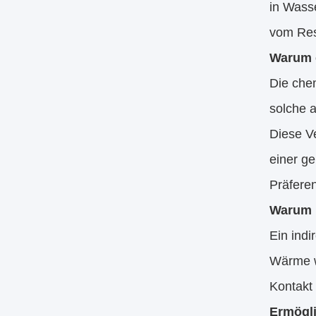
in Wasse
vom Rest
Warum e
Die che
solche 
Diese V
einer ge
Präfere
Warum i
Ein indi
Wärme w
Kontakt
Ermögl