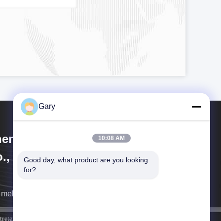
Gary
engzhou Hengyang Industrial
10:08 AM
., Ltd
Good day, what product are you looking 
for?
 melden uns so schnell wie möglich.
melden Sie sich an