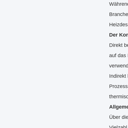
Während 
Branchen
Heizdes
Der Kom
Direkt b
auf das 
verwende
Indirekt
Prozess
thermisc
Allgeme
Über die
Vielzahl