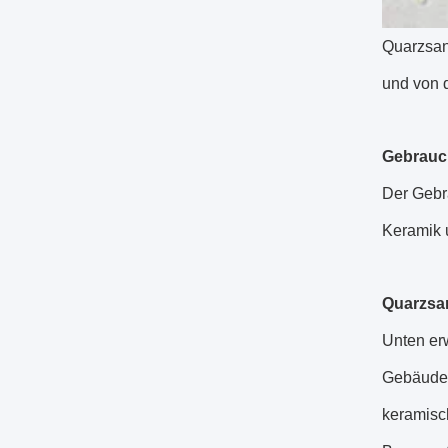
Quarzsand
und von 
Gebrauc
Der Gebra
Keramik u
Quarzsa
Unten er
Gebäude i
keramisc