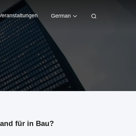
Veranstaltungen
German
and für in Bau?