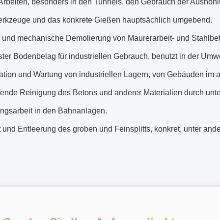
Arbeiten, besonders in den Tunnels, den Gebrauch der Aushöh
erkzeuge und das konkrete Gießen hauptsächlich umgebend.
 und mechanische Demolierung von Maurerarbeit- und Stahlbet
ter Bodenbelag für industriellen Gebrauch, benutzt in der Umw
tation und Wartung von industriellen Lagern, von Gebäuden im
fende Reinigung des Betons und anderer Materialien durch unt
ngsarbeit in den Bahnanlagen.
 und Entleerung des groben und Feinsplitts, konkret, unter an