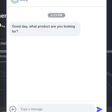
engzhou Hengyang Industrial
2:23 PM
., Ltd
Good day, what product are you looking 
for?
 melden uns so schnell wie möglich.
melden Sie sich an