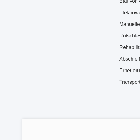
Bau von 
Elektrow
Manuelle
Rutschfes
Rehabili
Abschlei
Erneueru
Transport