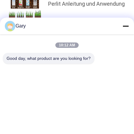
Perlit Anleitung und Anwendung
Gary
oben
10:12 AM
Good day, what product are you looking for?
Beliebte Kategorien
Alle
Maschine Zum 
EEF-Staubrecycling
Schleifen Von 
Mikronpulver
Metallurgie-
Reibende Ball-Mühle
Verarbeitungslinie
Stein- Und 
Drehrohrofen
Sandwaschlinie