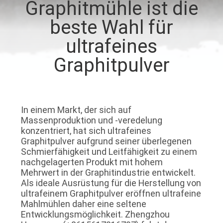
Graphitmühle ist die
TRETEN
beste Wahl für
SIE
ultrafeines
MIT
Graphitpulver
UNS
IN
VERBINDUNG
In einem Markt, der sich auf
Massenproduktion und -veredelung
konzentriert, hat sich ultrafeines
NACHRICHTEN
Graphitpulver aufgrund seiner überlegenen
Schmierfähigkeit und Leitfähigkeit zu einem
nachgelagerten Produkt mit hohem
FÄLLE
Mehrwert in der Graphitindustrie entwickelt.
Als ideale Ausrüstung für die Herstellung von
ultrafeinem Graphitpulver eröffnen ultrafeine
SITEMAP
Mahlmühlen daher eine seltene
Entwicklungsmöglichkeit. Zhengzhou