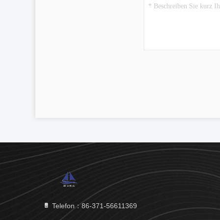
Telefon：86-371-56611369