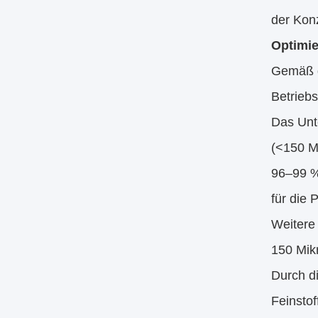
der Konz
Optimie
Gemäß d
Betriebs
Das Unt
(<150 M
96–99 %
für die
Weitere
150 Mik
Durch di
Feinstof