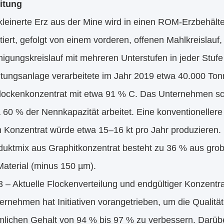
itung
kleinerte Erz aus der Mine wird in einen ROM-Erzbehält
tiert, gefolgt von einem vorderen, offenen Mahlkreislauf,
igungskreislauf mit mehreren Unterstufen in jeder Stufe
itungsanlage verarbeitete im Jahr 2019 etwa 40.000 Tonn
flockenkonzentrat mit etwa 91 % C. Das Unternehmen sc
 60 % der Nennkapazität arbeitet. Eine konventionellere
h Konzentrat würde etwa 15–16 kt pro Jahr produzieren.
duktmix aus Graphitkonzentrat besteht zu 36 % aus gro
Material (minus 150 µm).
3 – Aktuelle Flockenverteilung und endgültiger Konzentr
rnehmen hat Initiativen vorangetrieben, um die Qualität
lichen Gehalt von 94 % bis 97 % zu verbessern. Darüb