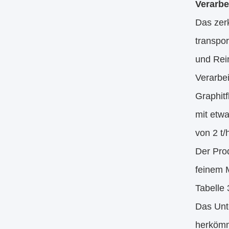
Verarbe
Das zer
transpor
und Rein
Verarbe
Graphit
mit etwa
von 2 t/
Der Pro
feinem 
Tabelle 
Das Unte
herkömm