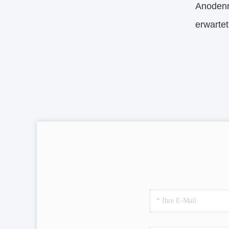
Anodenm
erwarte