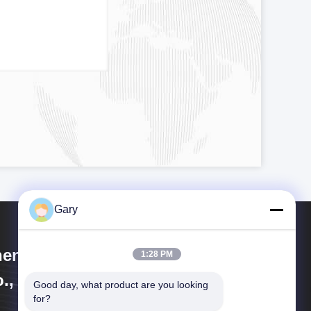
Gary
engzhou Hengyang Industrial
1:28 PM
., Ltd
Good day, what product are you looking 
for?